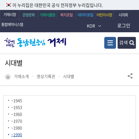
이 누리집은 대한민국 공식 전자정부 누리집입니다.
거제시청
관광문화
거제식물원
복지포털
데이터포털
어린이시청
시의회
통합예약시스템
로그인
KOR
검색
시대별
거제소개
영상기록관
시대별
~1945
~1953
~1960
~1970
~1980
~1990