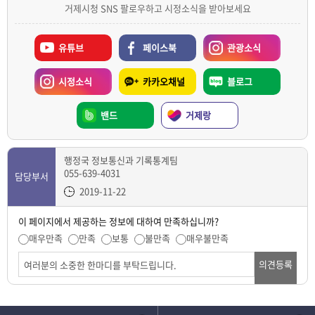
거제시청 SNS 팔로우하고 시정소식을 받아보세요
유튜브
페이스북
관광소식
시정소식
카카오채널
블로그
밴드
거제랑
행정국 정보통신과 기록통계팀
055-639-4031
담당부서
2019-11-22
이 페이지에서 제공하는 정보에 대하여 만족하십니까?
매우만족
만족
보통
불만족
매우불만족
의견등록