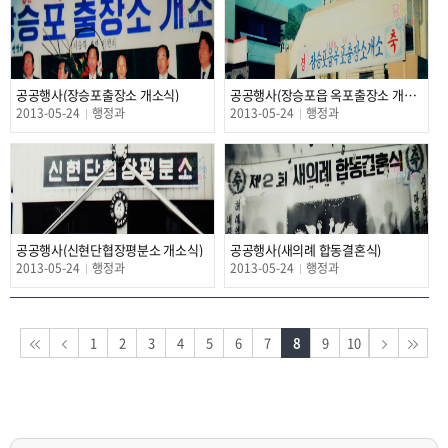
공공행사(장승포출장소 개소식)
공공행사(장승포읍 옥포출장소 개소식)
2013-05-24
행정과
2013-05-24
행정과
공공행사(신현단협장평분소 개소식)
공공행사(새의례 합동결혼식)
2013-05-24
행정과
2013-05-24
행정과
1
2
3
4
5
6
7
8
9
10