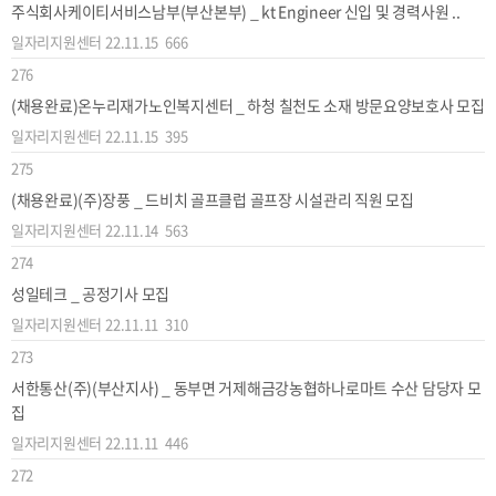
주식회사케이티서비스남부(부산본부) _ kt Engineer 신입 및 경력사원 ..
일자리지원센터
22.11.15
666
276
(채용완료)온누리재가노인복지센터 _ 하청 칠천도 소재 방문요양보호사 모집
일자리지원센터
22.11.15
395
275
(채용완료)(주)장풍 _ 드비치 골프클럽 골프장 시설관리 직원 모집
일자리지원센터
22.11.14
563
274
성일테크 _ 공정기사 모집
일자리지원센터
22.11.11
310
273
서한통산(주)(부산지사) _ 동부면 거제해금강농협하나로마트 수산 담당자 모
집
일자리지원센터
22.11.11
446
272