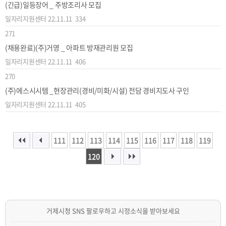
(긴급)일등장어 _ 주방조리사 모집
일자리지원센터
22.11.11
334
271
(채용완료)(주)거영 _ 아파트 방재관리원 모집
일자리지원센터
22.11.11
406
270
(주)에스시시템 _현장관리(경비/미화/시설) 전담 경비지도사 구인
일자리지원센터
22.11.11
405
111
112
113
114
115
116
117
118
119
120
거제시청 SNS 팔로우하고 시정소식을 받아보세요