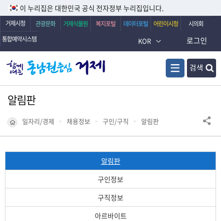
이 누리집은 대한민국 공식 전자정부 누리집입니다.
거제시청
관광문화
거제식물원
복지포털
데이터포털
어린이시청
시의회
통합예약시스템
로그인
KOR
검색
알림판
일자리/경제
채용정보
구인/구직
알림판
알림판
구인정보
구직정보
아르바이트