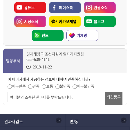
유튜브
페이스북
관광소식
시정소식
카카오채널
블로그
밴드
거제랑
경제해양국 조선지원과 일자리지원팀
055-639-4141
담당부서
2019-11-22
이 페이지에서 제공하는 정보에 대하여 만족하십니까?
매우만족
만족
보통
불만족
매우불만족
의견등록
관과사업소
면/동