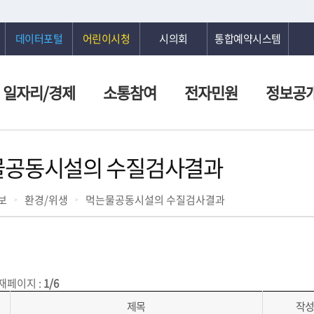
데이터포털
어린이시청
시의회
통합예약시스템
일자리/경제
소통참여
전자민원
정보공
물공동시설의 수질검사결과
보
환경/위생
먹는물공동시설의 수질검사결과
재페이지
:
1/6
제목
작