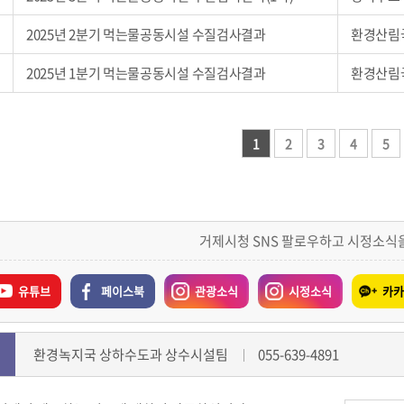
2025년 2분기 먹는물공동시설 수질검사결과
환경산림
2025년 1분기 먹는물공동시설 수질검사결과
환경산림
1
2
3
4
5
거제시청 SNS 팔로우하고 시정소식
유튜브
페이스북
관광소식
시정소식
카카
환경녹지국 상하수도과 상수시설팀
055-639-4891