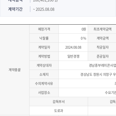
계약기간
~ 2025.08.08
예정가격
0원
최초계약금액
낙찰률
0 %
계약금액
계약일자
2024.08.08
착공일자
계약방법
일반경쟁
준공일자
계약상대자
경남중부레미콘사
계약총괄
소재지
경상남도 창원시 의창구 우곡로
수의계약사유
사업장소
수요기
감독부서
감독
도로과