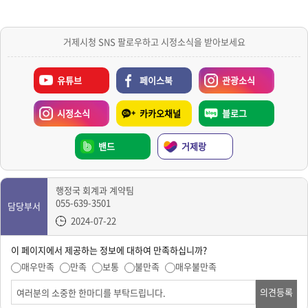
거제시청 SNS 팔로우하고 시정소식을 받아보세요
유튜브
페이스북
관광소식
시정소식
카카오채널
블로그
밴드
거제랑
행정국 회계과 계약팀
055-639-3501
담당부서
2024-07-22
이 페이지에서 제공하는 정보에 대하여 만족하십니까?
매우만족
만족
보통
불만족
매우불만족
의견등록