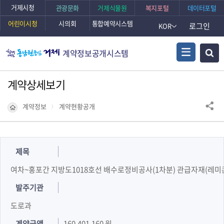
거제시청
관광문화
거제식물원
복지포털
데이터포털
어린이시청
시의회
통합예약시스템
로그인
KOR
계약정보공개시스템
계약상세보기
계약정보
계약현황공개
제목
여차~홍포간 지방도1018호선 배수로정비공사(1차분) 관급자재(레미
발주기관
도로과
계약금액
160,401,160 원