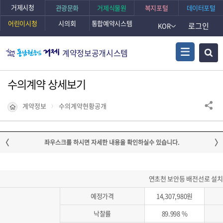
거제시청
관광문화
거제식물원
복지포털
데이터포털
어린이시청
시의회
통합예약시스템
로그인
KOR
계약정보공개시스템
수의계약 상세보기
계약정보
수의계약현황공개
연초천 보안등 배전선로 설치
예정가격
14,307,980원
낙찰률
89.998 %