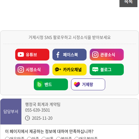
거제시청 SNS 팔로우하고 시정소식을 받아보세요
유튜브
페이스북
관광소식
시정소식
카카오채널
블로그
밴드
거제랑
행정국 회계과 계약팀
055-639-3501
담당부서
2025-11-20
이 페이지에서 제공하는 정보에 대하여 만족하십니까?
매우만족
만족
보통
불만족
매우불만족