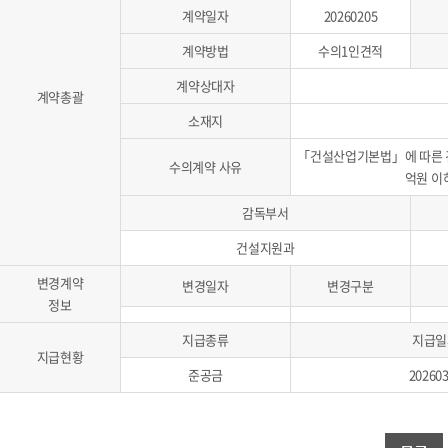
계약일자
20260205
계약방법
수의1인견적
계약상대자
계약총괄
소재지
「건설산업기본법」에 따른 건
수의계약 사유
억원 이
감독부서
건설지원과
변경계약
변경일자
변경구분
정보
지급종류
지급일
지급현황
준공금
20260