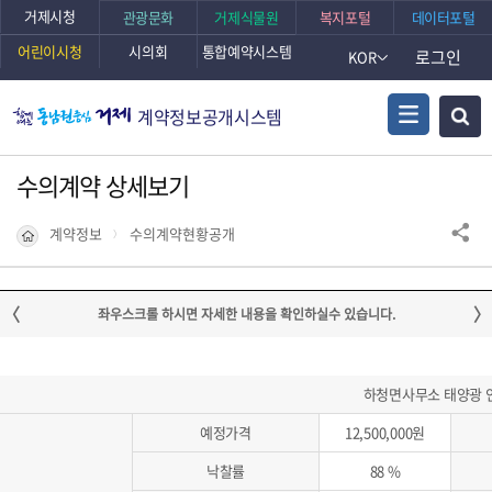
거제시청
관광문화
거제식물원
복지포털
데이터포털
어린이시청
시의회
통합예약시스템
로그인
KOR
계약정보공개시스템
수의계약 상세보기
계약정보
수의계약현황공개
하청면사무소 태양광 
예정가격
12,500,000원
낙찰률
88 %