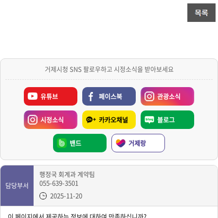
거제시청 SNS 팔로우하고 시정소식을 받아보세요
유튜브
페이스북
관광소식
시정소식
카카오채널
블로그
밴드
거제랑
행정국 회계과 계약팀
055-639-3501
담당부서
2025-11-20
이 페이지에서 제공하는 정보에 대하여 만족하십니까?