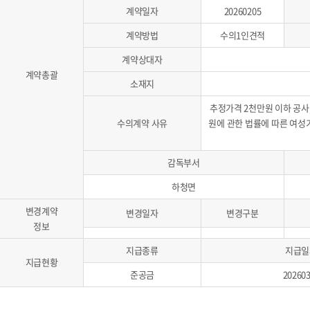
계약일자
20260205
계약방법
수의1인견적
계약상대자
계약총괄
소재지
추정가격 2천만원 이하 공
수의계약 사유
원에 관한 법률에 따른 여성
감독부서
하청면
변경계약
변경일자
변경구분
정보
지급종류
지급일
지급현황
준공금
20260