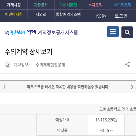
거제시청
관광문화
거제식물원
복지포털
데이터포털
어린이시청
시의회
통합예약시스템
로그인
KOR
계약정보공개시스템
수의계약 상세보기
계약정보
수의계약현황공개
고현초등학교 앞 신호등
예정가격
16,115,220원
낙찰률
90.15 %