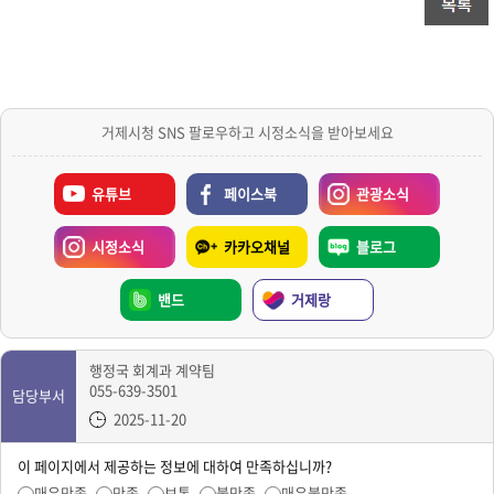
거제시청 SNS 팔로우하고 시정소식을 받아보세요
유튜브
페이스북
관광소식
시정소식
카카오채널
블로그
밴드
거제랑
행정국 회계과 계약팀
055-639-3501
담당부서
2025-11-20
이 페이지에서 제공하는 정보에 대하여 만족하십니까?
매우만족
만족
보통
불만족
매우불만족