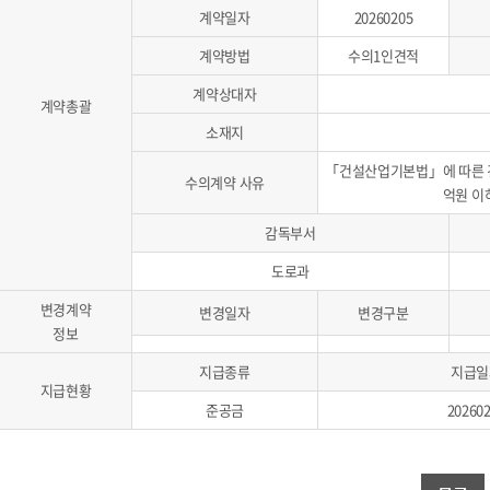
계약일자
20260205
계약방법
수의1인견적
계약상대자
계약총괄
소재지
「건설산업기본법」에 따른 건
수의계약 사유
억원 이
감독부서
도로과
변경계약
변경일자
변경구분
정보
지급종류
지급일
지급현황
준공금
20260