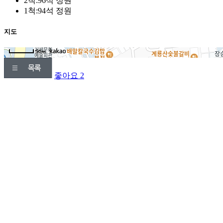
2척:96석 정원
1척:94석 정원
지도
지도삽입 (가로100%)
50m
좋아요
2