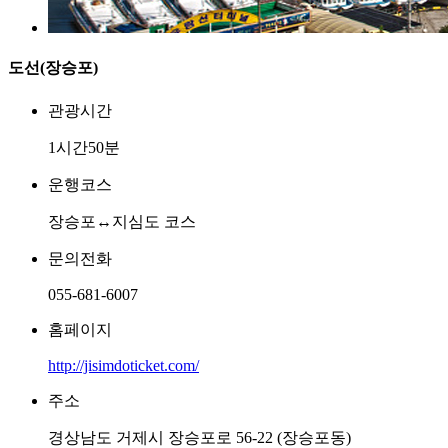
도선(장승포)
관광시간
1시간50분
운행코스
장승포↔지심도 코스
문의전화
055-681-6007
홈페이지
http://jisimdoticket.com/
주소
경상남도 거제시 장승포로 56-22 (장승포동)