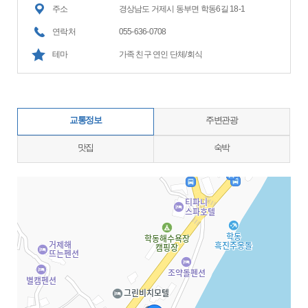
주소
경상남도 거제시 동부면 학동6길 18-1
연락처
055-636-0708
테마
가족 친구 연인 단체/회식
교통정보
주변관광
맛집
숙박
지도삽입 (가로100%)