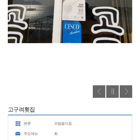
고구려횟집
분류
모범음식점
주요메뉴
회