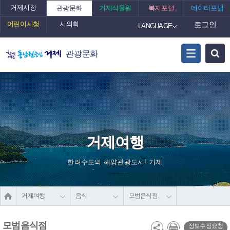
거제시청
관광문화
거제식물원
복지포털
데이터포털
어린이시청
시의회
로그인
LANGUAGE
관광문화
거제여행
한려수도의 해양관광도시! 거제
거제여행
음식
모범음식점
모범음식점
정보수정요청