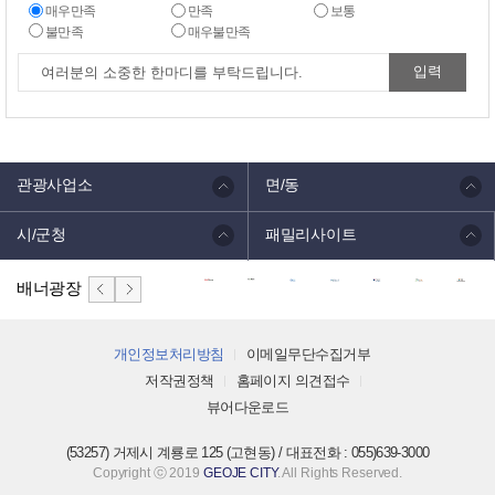
매우만족
만족
보통
불만족
매우불만족
관광사업소
면/동
시/군청
패밀리사이트
배너광장
개인정보처리방침
이메일무단수집거부
저작권정책
홈페이지 의견접수
뷰어다운로드
(53257) 거제시 계룡로 125 (고현동) / 대표전화 : 055)639-3000
Copyright ⓒ 2019
GEOJE CITY
. All Rights Reserved.