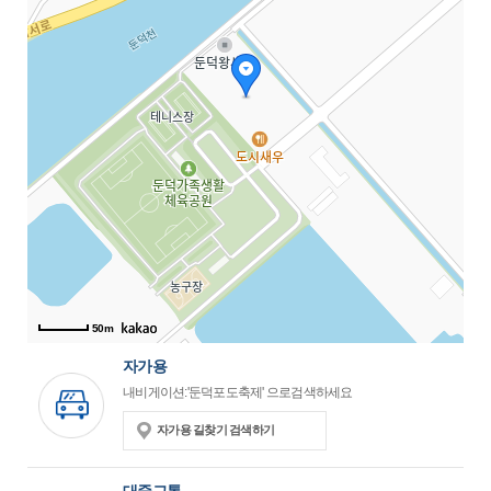
50m
자가용
내비게이션:'둔덕포도축제' 으로검색하세요
자가용 길찾기 검색하기