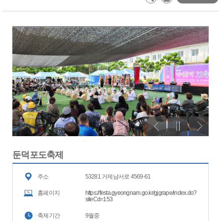
둔덕포도축제
주소
53281 거제남서로 4569-61
홈페이지
https://festa.gyeongnam.go.kr/gjgrape/index.do?
siteCd=153
축제기간
9월중