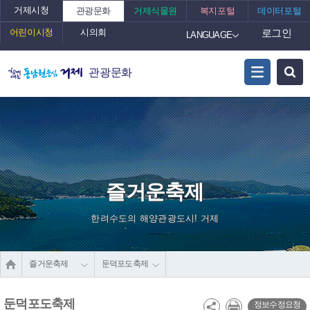
거제시청
관광문화
거제식물원
복지포털
데이터포털
어린이시청
시의회
로그인
LANGUAGE
관광문화
즐거운축제
한려수도의 해양관광도시! 거제
즐거운축제
둔덕포도축제
둔덕포도축제
정보수정요청