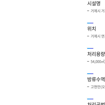
시설명
거제시 
위치
거제시 연
처리용량
54,000
방류수역
고현만(오
처리공법