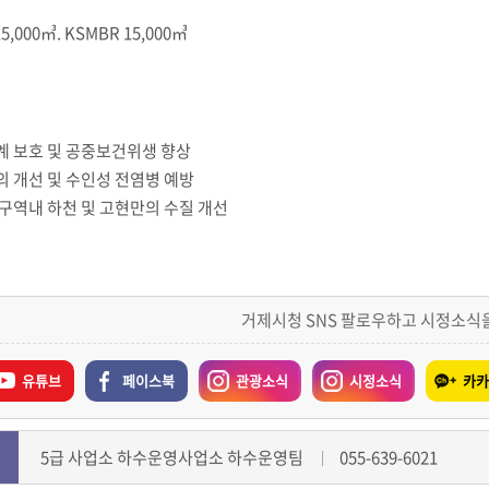
5,000㎥. KSMBR 15,000㎥
 보호 및 공중보건위생 향상
 개선 및 수인성 전염병 예방
구역내 하천 및 고현만의 수질 개선
거제시청 SNS 팔로우하고 시정소식
유튜브
페이스북
관광소식
시정소식
카카
5급 사업소 하수운영사업소 하수운영팀
055-639-6021