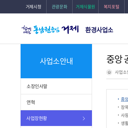
본문바로가기
거제시청
관광문화
거제식물원
복지포털
환경사업소
중앙
사업소안내
사업소
소장인사말
중
연혁
장
사
사업장현황
생