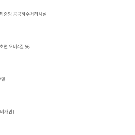
거제중앙 공공하수처리시설
초면 오비4길 56
㎥/일
비개만)