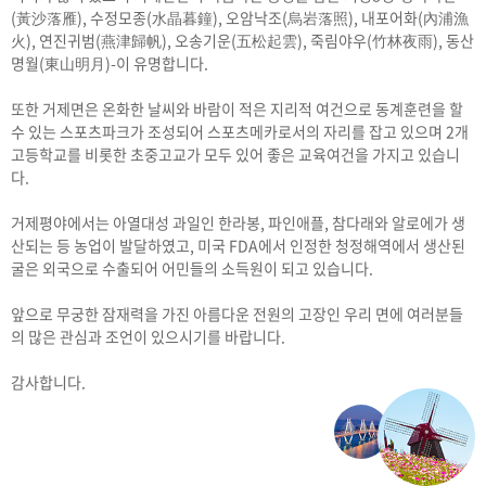
(黃沙落雁), 수정모종(水晶暮鐘), 오암낙조(烏岩落照), 내포어화(內浦漁
火), 연진귀범(燕津歸帆), 오송기운(五松起雲), 죽림야우(竹林夜雨), 동산
명월(東山明月)-이 유명합니다.
또한 거제면은 온화한 날씨와 바람이 적은 지리적 여건으로 동계훈련을 할
수 있는 스포츠파크가 조성되어 스포츠메카로서의 자리를 잡고 있으며 2개
고등학교를 비롯한 초중고교가 모두 있어 좋은 교육여건을 가지고 있습니
다.
거제평야에서는 아열대성 과일인 한라봉, 파인애플, 참다래와 알로에가 생
산되는 등 농업이 발달하였고, 미국 FDA에서 인정한 청정해역에서 생산된
굴은 외국으로 수출되어 어민들의 소득원이 되고 있습니다.
앞으로 무궁한 잠재력을 가진 아름다운 전원의 고장인 우리 면에 여러분들
의 많은 관심과 조언이 있으시기를 바랍니다.
감사합니다.