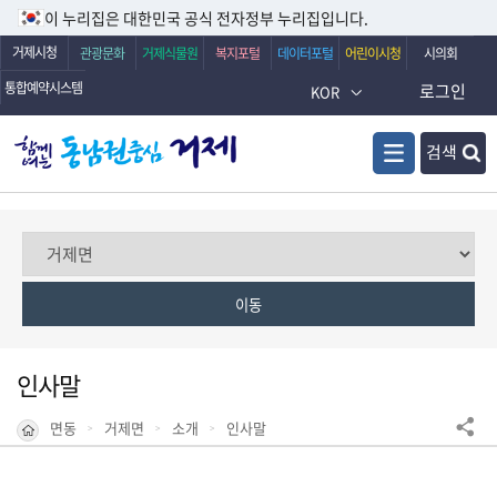
이 누리집은 대한민국 공식 전자정부 누리집입니다.
거제시청
관광문화
거제식물원
복지포털
데이터포털
어린이시청
시의회
통합예약시스템
로그인
KOR
검색
인사말
면동
거제면
소개
인사말