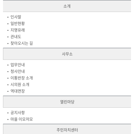
소개
인사말
일반현황
지명유래
관내도
찾아오시는 길
사무소
업무안내
청사안내
이통반장 소개
시의원 소개
역대면장
열린마당
공지사항
마을 이모저모
주민자치센터