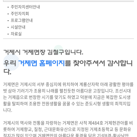
주민자치센터안내
주민자치회
프로그램안내
시설안내
자료실
거제시 거제면장 김철구입니다.
우리
거제면 홈페이지
를 찾아주셔서 감사합니
다.
거제면은 거제시의 서부 중심지에 위치하여 계룡산자락 아래 광활한 평야를
벗 삼아 기러기가 조용히 나래를 펼친듯한 아름다운 고장입니다. 조선시대
는 거제읍으로 번창한 시기를 맞기도 하였고 덕분에 지금은 복잡한 도시생
활을 탈피하여 조용한 전원생활을 꿈꿀 수 있는 준도시형 생활의 최적지입
니다.
거제시의 역사와 전통을 자랑하는 거제면은 사적 제484호 거제현관아를 비
롯하여 거제향교, 질청, 근대문화유산으로 지정된 거제초등학교 등 문화유
적지가 많이 있으며 거제면만의 아름다운 풍경을 담은 기성8경-황사낙안