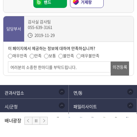
밴드
거제랑
감사실 감사팀
055-639-3161
담당부서
2019-11-29
이 페이지에서 제공하는 정보에 대하여 만족하십니까?
매우만족
만족
보통
불만족
매우불만족
의견등록
관과사업소
면/동
시/군청
패밀리사이트
배너광장