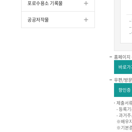
포로수용소 기록물
공공저작물
홈페이지
바로가
우편/방문
향인증
제출서
- 등록
- 과거
※배우자
※기본증