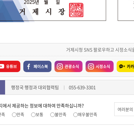
거제시청 SNS 팔로우하고 시정소식
유튜브
페이스북
관광소식
시정소식
카카
행정국 행정과 대외협력팀
055-639-3301
지에서 제공하는 정보에 대하여 만족하십니까?
만족
만족
보통
불만족
매우불만족