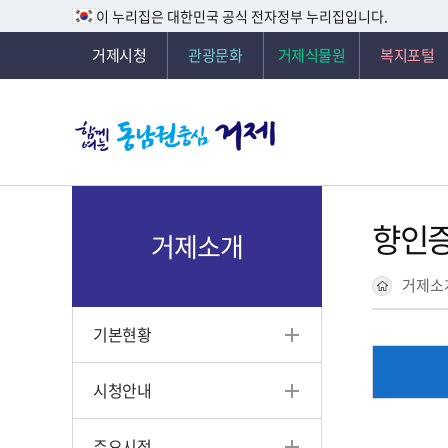
이 누리집은 대한민국 공식 전자정부 누리집입니다.
거제시청
관광문화
거제식물원
복지포털
향인증
거제소개
거제소
기본현황
시청안내
주요시정