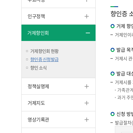
향인증 
인구정책
거제 향
거제향인회
거제인이라
발급 목
거제향인회 현황
거제시 관
향인증 신청발급
향인 소식
발급 대
거제시를 
정책실명제
가족관계
과거 주
거제지도
신청 방
영상기록관
발급절차(