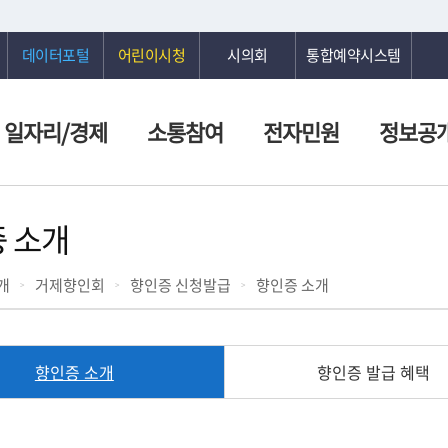
데이터포털
어린이시청
시의회
통합예약시스템
일자리/경제
소통참여
전자민원
정보공
 소개
개
거제향인회
향인증 신청발급
향인증 소개
향인증 소개
향인증 발급 혜택