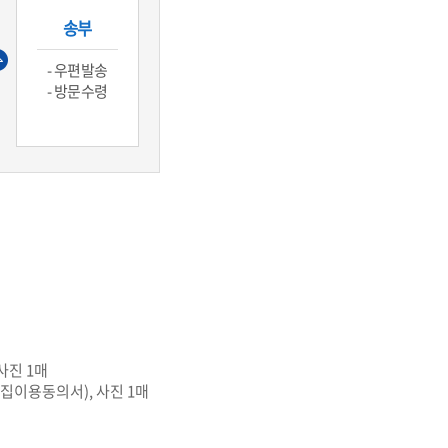
송부
- 우편발송
- 방문수령
사진 1매
집이용동의서), 사진 1매