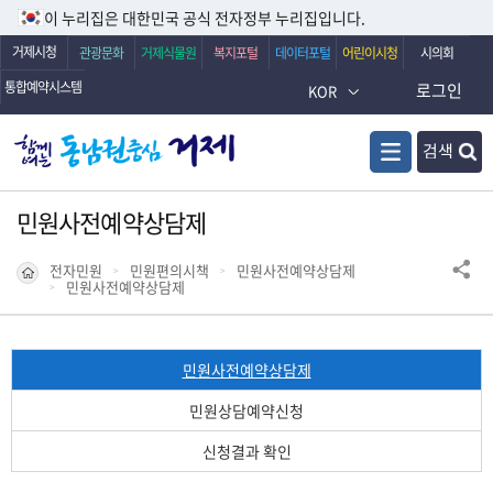
이 누리집은 대한민국 공식 전자정부 누리집입니다.
거제시청
관광문화
거제식물원
복지포털
데이터포털
어린이시청
시의회
통합예약시스템
로그인
KOR
검색
민원사전예약상담제
전자민원
민원편의시책
민원사전예약상담제
민원사전예약상담제
민원사전예약상담제
민원상담예약신청
신청결과 확인