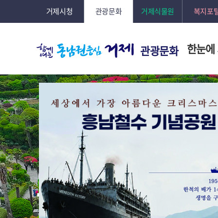
거제시청
관광문화
거제식물원
복지포
한눈에
관광문화
외도 보타