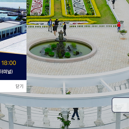
03
/
09
닫기