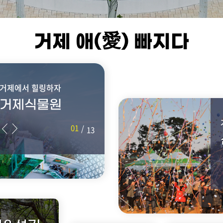
거제 애(愛) 빠지다
거제에서 힐링하자
거제식물원
01
/
13