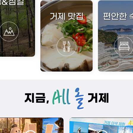
섬&섬길
거제 맛집
편안한 
지금,
거제