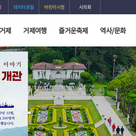
털
데이터포털
어린이시청
시의회
 거제
거제여행
즐거운축제
역사/문화
니아