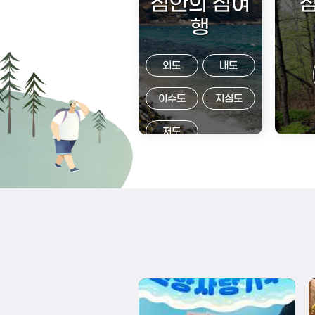
섬안의 섬여
행
외도
내도
이수도
지심도
저도