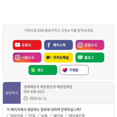
거제시청 SNS 팔로우하고 시정소식을 받아보세요
유튜브
페이스북
관광소식
시정소식
카카오채널
블로그
밴드
거제랑
경제해양국 해양항만과 해양정책팀
055-639-4221
담당부서
2023-01-11
이 페이지에서 제공하는 정보에 대하여 만족하십니까?
매우만족
만족
보통
불만족
매우불만족