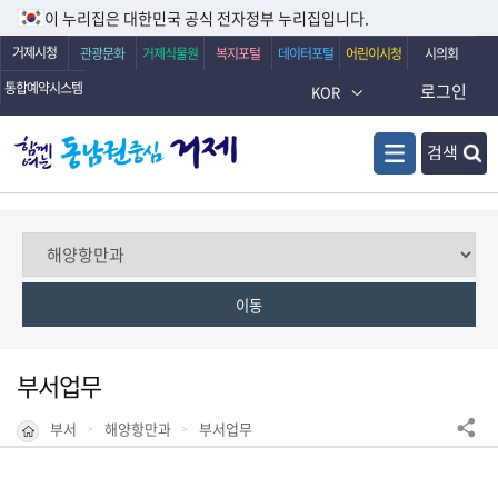
이 누리집은 대한민국 공식 전자정부 누리집입니다.
거제시청
관광문화
거제식물원
복지포털
데이터포털
어린이시청
시의회
통합예약시스템
로그인
KOR
검색
부서업무
부서
해양항만과
부서업무