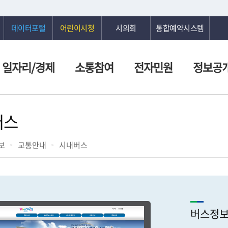
데이터포털
어린이시청
시의회
통합예약시스템
일자리/경제
소통참여
전자민원
정보공
버스
보
교통안내
시내버스
버스정