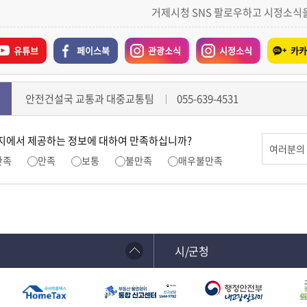
거제시청 SNS 팔로우하고 시정소식
유튜브
페이스북
관광소식
시정소식
카카
안전건설국 교통과 대중교통팀
055-639-4531
지에서 제공하는 정보에 대하여 만족하십니까?
만족
만족
보통
불만족
매우불만족
시/군청