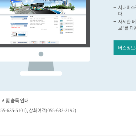
시내버스
다.
자세한 버
보"를 다
버스정보
고 및 습득 안내
5-635-5101), 삼화여객(055-632-2192)