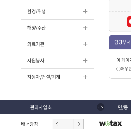
환경/위생
해양/수산
담당부서
의료기관
자원봉사
이 페이
매우
자동차/건설/기계
관과사업소
면/동
배너광장