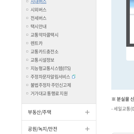
시내버스
시외버스
전세버스
택시안내
교통약자콜택시
렌트카
교통카드충전소
교통시설정보
지능형교통시스템(ITS)
주정차문자알림서비스
불법주정차 주민신고제
거가대교 통행료 지원
※ 분실물 신
- 세일교통(05
부동산/주택
공원/녹지/안전