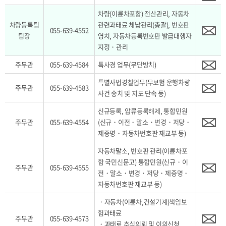
차량(이륜차포함) 전산관리, 자동차
차량등록팀
관련과태료 체납관리(총괄), 번호판
055-639-4552
팀장
영치, 자동차등록번호판 발급대행자
지정・관리
주무관
055-639-4584
특사경 업무(무단방치)
특별사법경찰업무(무보험 운행차량
주무관
055-639-4583
사건 송치 및 지도 단속 등)
신규등록, 압류등록해제, 통합민원
주무관
055-639-4554
(신규・이전・말소・변경・저당・
제증명・자동차번호판 재교부 등)
자동차말소, 번호판 관리(이륜차포
함 국민신문고) 통합민원(신규・이
주무관
055-639-4555
전・말소・변경・저당・제증명・
자동차번호판 재교부 등)
・자동차(이륜차,건설기계)책임보
험과태료
주무관
055-639-4573
・과태료 추심의뢰 및 이의신청