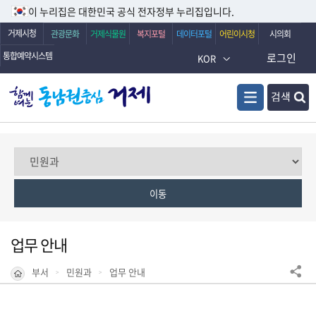
이 누리집은 대한민국 공식 전자정부 누리집입니다.
거제시청
관광문화
거제식물원
복지포털
데이터포털
어린이시청
시의회
통합예약시스템
로그인
KOR
검색
업무 안내
부서
민원과
업무 안내