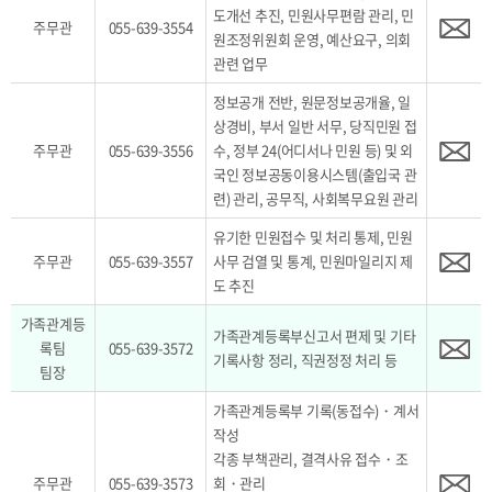
도개선 추진, 민원사무편람 관리, 민
주무관
055-639-3554
원조정위원회 운영, 예산요구, 의회
관련 업무
정보공개 전반, 원문정보공개율, 일
상경비, 부서 일반 서무, 당직민원 접
주무관
055-639-3556
수, 정부 24(어디서나 민원 등) 및 외
국인 정보공동이용시스템(출입국 관
련) 관리, 공무직, 사회복무요원 관리
유기한 민원접수 및 처리 통제, 민원
주무관
055-639-3557
사무 검열 및 통계, 민원마일리지 제
도 추진
가족관계등
가족관계등록부신고서 편제 및 기타
록팀
055-639-3572
기록사항 정리, 직권정정 처리 등
팀장
가족관계등록부 기록(동접수)・계서
작성
각종 부책관리, 결격사유 접수・조
주무관
055-639-3573
회・관리