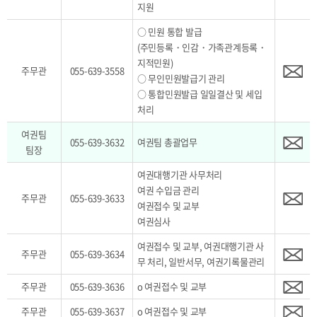
지원
○ 민원 통합 발급
(주민등록・인감・가족관계등록・
지적민원)
주무관
055-639-3558
○ 무인민원발급기 관리
○ 통합민원발급 일일결산 및 세입
처리
여권팀
055-639-3632
여권팀 총괄업무
팀장
여권대행기관 사무처리
여권 수입금 관리
주무관
055-639-3633
여권접수 및 교부
여권심사
여권접수 및 교부, 여권대행기관 사
주무관
055-639-3634
무 처리, 일반서무, 여권기록물관리
주무관
055-639-3636
o 여권접수 및 교부
주무관
055-639-3637
o 여권접수 및 교부