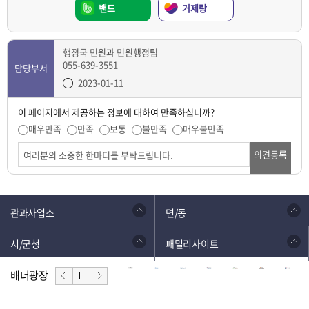
밴드
거제랑
행정국 민원과 민원행정팀
055-639-3551
담당부서
2023-01-11
이 페이지에서 제공하는 정보에 대하여 만족하십니까?
매우만족
만족
보통
불만족
매우불만족
의견등록
관과사업소
면/동
시/군청
패밀리사이트
배너광장