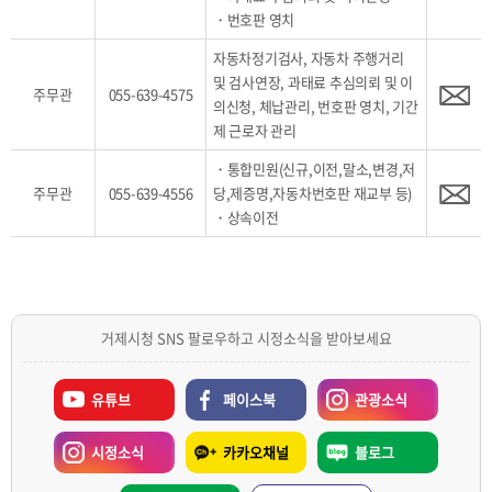
・번호판 영치
자동차정기검사, 자동차 주행거리
및 검사연장, 과태료 추심의뢰 및 이
주무관
055-639-4575
의신청, 체납관리, 번호판 영치, 기간
제 근로자 관리
・통합민원(신규,이전,말소,변경,저
주무관
055-639-4556
당,제증명,자동차번호판 재교부 등)
・상속이전
거제시청 SNS 팔로우하고 시정소식을 받아보세요
유튜브
페이스북
관광소식
시정소식
카카오채널
블로그