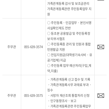
가족관계등록 감사 및 보조금관리
가족관계등록관련 주민등록업무 지
원
○ 주민등록・인감업무・본인서명
사실확인제도 전반
○ 등초본 공용발급 및 주민등록정
보 타부서협조
○ 주민등록증 관리 및 민원과 통합
주무관
055-639-3574
민원발급 지원
○ 전입지원금(대학생기숙사비・유
공기업체) 지급
○ 주민등록 업무 예산처리(구입,계
약,지출)
・가족관계등록 신고 접수 및 기록
・가족관계등록사무 과태료 부과・
징수
주무관
055-639-3575
・사망자 재산조회 통합처리 신청
・인구동향조사・보고
・가족관계등록관련 주민등록업무