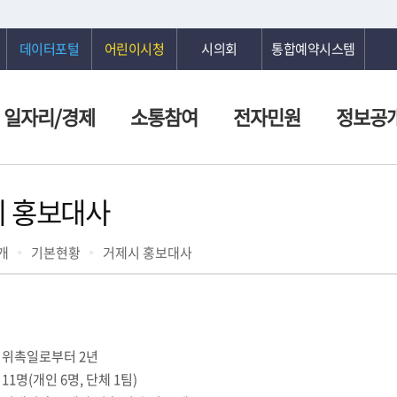
데이터포털
어린이시청
시의회
통합예약시스템
일자리/경제
소통참여
전자민원
정보공
 홍보대사
개
기본현황
거제시 홍보대사
 위촉일로부터 2년
11명(개인 6명, 단체 1팀)