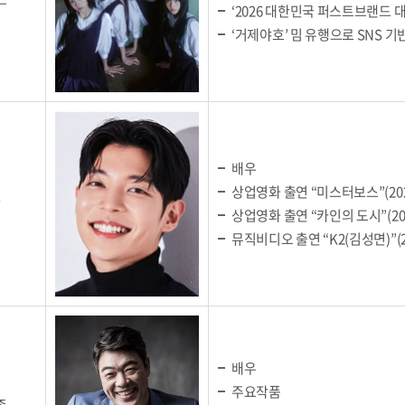
‘2026 대한민국 퍼스트브랜드 
‘거제야호’ 밈 유행으로 SNS 
배우
상업영화 출연 “미스터보스”(2020
창
상업영화 출연 “카인의 도시”(202
뮤직비디오 출연 “K2(김성면)”(20
배우
주요작품