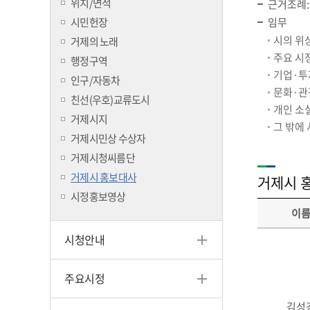
위치/면적
근거조례:
시민헌장
임무
시의 위
거제의 노래
주요 시
행정구역
기업·투
인구/자동차
문화·관
친선(우호)교류도시
개인 소
거제시지
그 밖에
거제시민상 수상자
거제시청씨름단
거제시 홍보대사
거제시 
시정홍보영상
이
시청안내
주요시정
김성