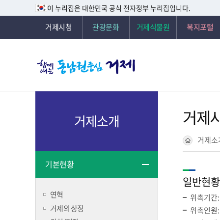
이 누리집은 대한민국 공식 전자정부 누리집입니다.
거제시청
관광문화
거제식물원
복지포털
거제시
거제소개
거제소
기본현황
일반현황
연혁
위촉기간:
거제의 상징
위촉인원: 