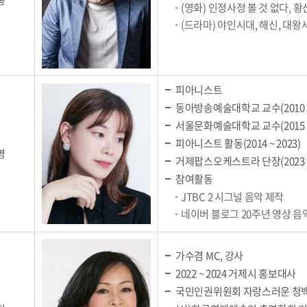
종
(영화) 인정사정 볼 것 없다, 
(드라마) 야인시대, 해신, 대왕
피아니스트
동아방송예술대학교 교수(2010 ~ 
서울문화예술대학교 교수(2015 ~ 
피아니스트 활동(2014 ~ 2023)
영
거제팝스오케스트라 단장(2023 
참여활동
JTBC 2 시그널 음악 제작
네이버 블로그 20주년 영상 음
가수겸 MC, 강사
2022 ~ 2024 거제시 홍보대사
국민인권위원회 자랑스러운 청백리