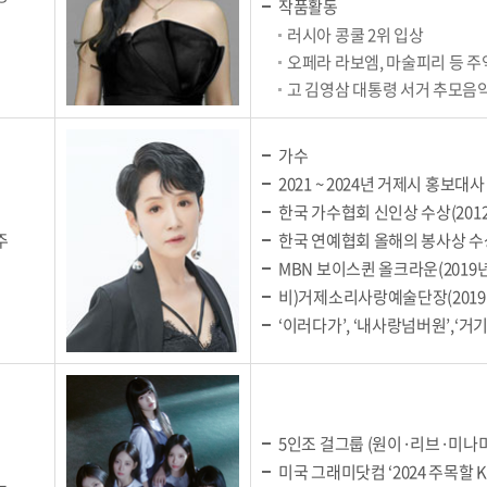
작품활동
러시아 콩쿨 2위 입상
오페라 라보엠, 마술피리 등 주
고 김영삼 대통령 서거 추모음
가수
2021 ~ 2024년 거제시 홍보대사
한국 가수협회 신인상 수상(201
주
한국 연예협회 올해의 봉사상 수상
MBN 보이스퀸 올크라운(2019년
비)거제소리사랑예술단장(2019
‘이러다가’, ‘내사랑넘버원’,‘거
5인조 걸그룹 (원이·리브·미나
미국 그래미닷컴 ‘2024 주목할 K-P
느