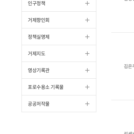
인구정책
거제향인회
정책실명제
거제지도
김은
영상기록관
포로수용소 기록물
공공저작물
리센