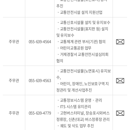
추진
・교통안전시설 설치 지원산업
・교통신호시설물 설치 및 유지보수
・교통안전시설물(표지판 등) 설치
및 유지보수
주무관
055-639-4564
・교통체계 관련 부서(기관) 협의
・어린이교통공원 업무
・거제경찰서 교통안전시설심의회
협의
・교통안전시설물(노면표시) 유지보
수,
주무관
055-639-4563
・어린이, 장애인, 노인보호구역 지
정관리 및 개선사업추진
・교통정보시스템 운영・관리
・ITS 시스템 유지관리
주무관
055-639-4779
・고현버스터미널, 장승포시외버스
정류장, 신촌(대교) 버스정류장 관리
・궤도 및 삭도 업무 추진