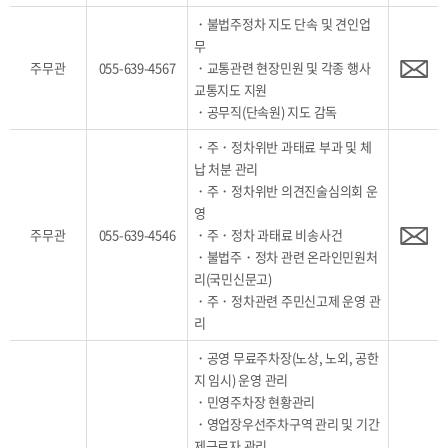
・불법주정차 지도 단속 및 견인업
무
주무관
055-639-4567
・교통관련 현장민원 및 각종 행사
교통지도 지원
・공무직(단속원) 지도 감독
・주・정차위반 과태료 부과 및 체
납 처분 관리
・주・정차위반 의견진술심의회 운
영
주무관
055-639-4546
・주・정차 과태료 비송사건
・불법주・정차 관련 온라인민원처
리(국민신문고)
・주・정차관련 주민신고제 운영 관
리
・공영 무료주차장(노상, 노외, 공한
지 임시) 운영 관리
・민영주차장 현황관리
・영업장우선주차구역 관리 및 기간
제근로자 관리