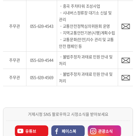
・중곡 주차타워 조성사업
・시내버스정류장 대기소 신설 및
관리
주무관
055-639-4543
・교통안전정책심의위원회 운영
・지역교통안전기본(시행)계획수립
・교통문화(안전)지수 관리 및 교통
안전 캠페인 등
・불법주정차 과태료 민원 안내 및
주무관
055-639-4544
처리
・불법주정차 과태료 민원 안내 및
주무관
055-639-4569
처리
거제시청 SNS 팔로우하고 시정소식을 받아보세요
유튜브
페이스북
관광소식