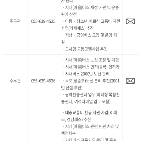
가 관리
・시내(마을)버스 재정 지원 및 운송
원가 산정
주무관
055-639-4535
・아동・청소년,어르신 교통비 지원
사업(거제패스) 추진
・저상・공영버스 도입 및 운영 지
원
・도시형 교통모델사업 추진
・시내(마을)버스 노선 조정 및 개편
・시내(마을)버스 면허(등록) 인허가
・시내버스 2000번 노선 관리
주무관
055-639-4536
・옥포(장승포)노선 분리 추진(2001
번 신설 추진)
・광역환승센터 업무(미래형 복합환
승센터, 여객터미널 업무 포함)
・대중교통비 환급 지원 사업(K-패
스, 경남패스) 추진
・시내(마을)버스 관련 민원 처리 및
행정처분
・거제패스 교통카드 관리 및 홍보