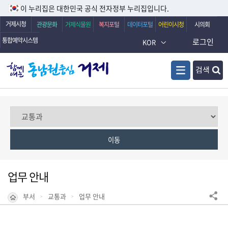
이 누리집은 대한민국 공식 전자정부 누리집입니다.
거제시청
관광문화
거제식물원
복지포털
데이터포털
어린이시청
시의회
통합예약시스템
로그인
KOR
검색
업무 안내
부서
교통과
업무 안내