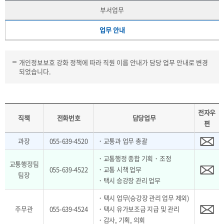
부서업무
업무 안내
개인정보보호 강화 정책에 따라 직원 이름 안내가 담당 업무 안내로 변경
되었습니다.
전자우
직책
전화번호
담당업무
편
과장
055-639-4520
・교통과 업무 총괄
・교통행정 종합 기획・조정
교통행정팀
055-639-4522
・교통 시책 업무
팀장
・택시 승강장 관리 업무
・택시 업무(승강장 관리 업무 제외)
주무관
055-639-4524
・택시 유가보조금 지급 및 관리
・감사, 기획, 의회