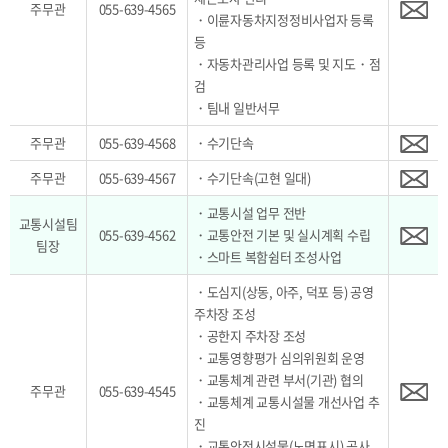
주무관
055-639-4565
・이륜자동차지정정비사업자 등록
등
・자동차관리사업 등록 및 지도・점
검
・팀내 일반서무
주무관
055-639-4568
・수기단속
주무관
055-639-4567
・수기단속(고현 일대)
・교통시설 업무 전반
교통시설팀
055-639-4562
・교통안전 기본 및 실시계획 수립
팀장
・스마트 복함쉼터 조성사업
・도심지(상동, 아주, 덕포 등) 공영
주차장 조성
・공한지 주차장 조성
・교통영향평가 심의위원회 운영
・교통체계 관련 부서(기관) 협의
주무관
055-639-4545
・교통체계 교통시설물 개선사업 추
진
・교통안전시설물(노면표시) 공사