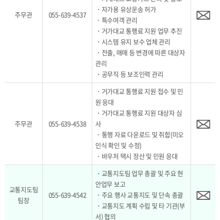
・자가용 유상운송 허가
주무관
055-639-4537
・특수여객 관리
・거가대교 통행료 지원 업무 추진
・시스템 유지 보수 업체 관리
・전출, 매매 등 변경에 따른 대상자
관리
・공무직 등 보조인력 관리
・거가대교 통행료 지원 접수 및 민
원 응대
・거가대교 통행료 지원 대상자 심
주무관
055-639-4538
사
・통행 자료 다운로드 및 취합(미오
인식 확인 및 수정)
・바우처 택시 정산 및 민원 응대
・교통지도팀 업무 총괄 및 주요 현
안업무 보고
교통지도팀
055-639-4542
・주요 행사 교통지도 및 단속 총괄
팀장
・교통지도 계획 수립 및 타 기관(부
서) 협의