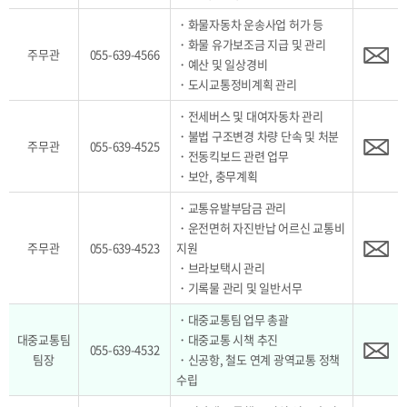
・화물자동차 운송사업 허가 등
・화물 유가보조금 지급 및 관리
주무관
055-639-4566
・예산 및 일상경비
・도시교통정비계획 관리
・전세버스 및 대여자동차 관리
・불법 구조변경 차량 단속 및 처분
주무관
055-639-4525
・전동킥보드 관련 업무
・보안, 충무계획
・교통유발부담금 관리
・운전면허 자진반납 어르신 교통비
주무관
055-639-4523
지원
・브라보택시 관리
・기록물 관리 및 일반서무
・대중교통팀 업무 총괄
대중교통팀
・대중교통 시책 추진
055-639-4532
팀장
・신공항, 철도 연계 광역교통 정책
수립