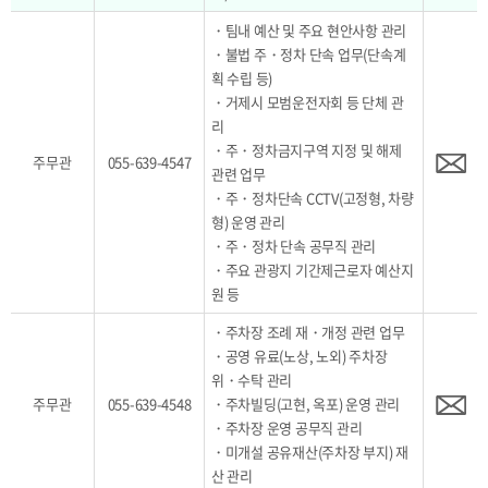
・팀내 예산 및 주요 현안사항 관리
・불법 주・정차 단속 업무(단속계
획 수립 등)
・거제시 모범운전자회 등 단체 관
리
・주・정차금지구역 지정 및 해제
주무관
055-639-4547
관련 업무
・주・정차단속 CCTV(고정형, 차량
형) 운영 관리
・주・정차 단속 공무직 관리
・주요 관광지 기간제근로자 예산지
원 등
・주차장 조례 재・개정 관련 업무
・공영 유료(노상, 노외) 주차장
위・수탁 관리
주무관
055-639-4548
・주차빌딩(고현, 옥포) 운영 관리
・주차장 운영 공무직 관리
・미개설 공유재산(주차장 부지) 재
산 관리