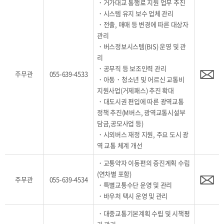
・거가대교 통행료 지원 업무 추진
・시스템 유지 보수 업체 관리
・전출, 매매 등 변경에 따른 대상자
관리
・버스정보시스템(BIS) 운영 및 관
리
・공무직 등 보조인력 관리
주무관
055-639-4533
・아동・청소년 및 어르신 교통비
지원사업(거제패스) 추진 확대
・대도시권 편입에 따른 광역교통
정책 추진(M버스, 광역교통시설부
담금,공모사업 등)
・시외버스 재정 지원, 주요 도시 광
역 교통 체계 개선
・교통약자 이동편의 증진계획 수립
(연차별 포함)
주무관
055-639-4534
・특별교통수단 운영 및 관리
・바우처 택시 운영 및 관리
・대중교통기본계획 수립 및 시책평