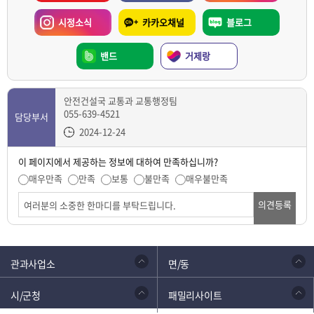
시정소식
카카오채널
블로그
밴드
거제랑
안전건설국 교통과 교통행정팀
055-639-4521
담당부서
2024-12-24
이 페이지에서 제공하는 정보에 대하여 만족하십니까?
매우만족
만족
보통
불만족
매우불만족
의견등록
관과사업소
면/동
시/군청
패밀리사이트