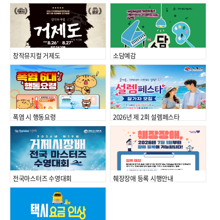
창작뮤지컬 거제도
소담예감
폭염 시 행동요령
2026년 제 2회 설렘페스타
전국마스터즈 수영대회
췌장장애 등록 시행안내