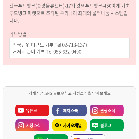
전국푸드뱅크(중앙물류센터)-17개 광역푸드뱅크-450여개 기초
푸드뱅크 마켓으로 조직된 우리나라 최대의 물적나눔 시스템입
니다.
기부방법
전국단위 대규모 기부 Tel 02-713-1377
거제시 관내 기부 Tel 055-632-0400
거제시청 SNS 팔로우하고 시정소식을 받아보세요
유튜브
페이스북
관광소식
시정소식
카카오채널
블로그