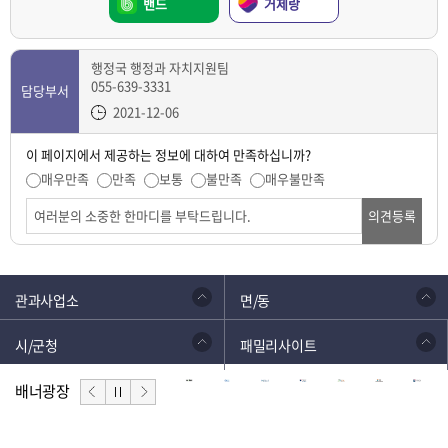
밴드
거제랑
행정국 행정과 자치지원팀
055-639-3331
담당부서
2021-12-06
이 페이지에서 제공하는 정보에 대하여 만족하십니까?
매우만족
만족
보통
불만족
매우불만족
의견등록
관과사업소
면/동
시/군청
패밀리사이트
배너광장