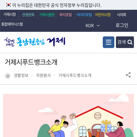
이 누리집은 대한민국 공식 전자정부 누리집입니다.
거제시청
관광문화
거제식물원
복지포털
데이터포털
어린이시청
시의회
통합예약시스템
로그인
KOR
검색
거제시푸드뱅크소개
생활정보
자원봉사
거제시푸드뱅크소개