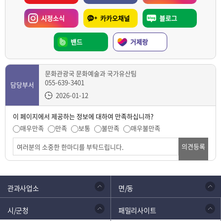
시정소식
카카오채널
블로그
밴드
거제랑
문화관광국 문화예술과 국가유산팀
055-639-3401
담당부서
2026-01-12
이 페이지에서 제공하는 정보에 대하여 만족하십니까?
매우만족
만족
보통
불만족
매우불만족
의견등록
관과사업소
면/동
시/군청
패밀리사이트