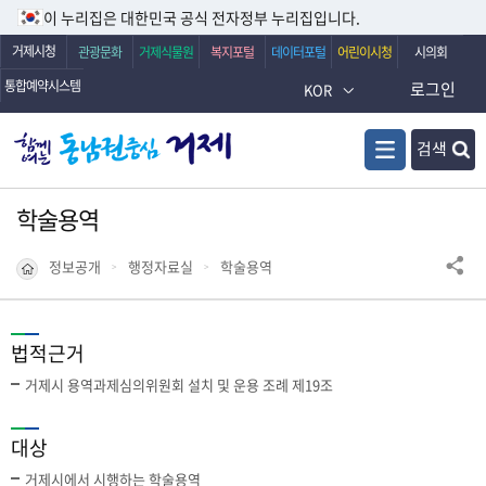
이 누리집은 대한민국 공식 전자정부 누리집입니다.
거제시청
관광문화
거제식물원
복지포털
데이터포털
어린이시청
시의회
통합예약시스템
로그인
KOR
검색
학술용역
정보공개
행정자료실
학술용역
법적근거
거제시 용역과제심의위원회 설치 및 운용 조례 제19조
대상
거제시에서 시행하는 학술용역