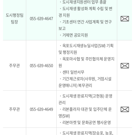
・도시재생지원센터 업무 총괄
・도시재생 활성화 계획 수립 및 변
도시행정팀
경 지원
055-639-4647
팀장
・기초센터 연간 사업계획 및 연구
보고
・거제면 공모지원
・옥포도시재생뉴딜사업(SW) 기획
및 행정지원
・옥포마사협 및 주민협의체 운영지
주무관
055-639-4650
원
・센터 일반서무
・기간제근로자(사무원, 거점시설
운영매니저) 복무관리
・도시재생 완료지역(고현동) 운영
관리
주무관
055-639-4649
・리본플라자 대관 및 입주단체 운
영(SW)
・리본마켓 및 문화공연 행사운영
・도시재생 완료지역(장승포, 능포,