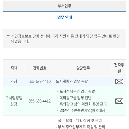
부서업무
업무 안내
개인정보보호 강화 정책에 따라 직원 이름 안내가 담당 업무 안내로 변경
되었습니다.
전자우
직책
전화번호
담당업무
편
과장
055-639-4410
도시계획과 업무 총괄
・도시정책관련 업무 총괄
도시행정팀
・옥외광고물 업무 전반
055-639-4412
팀장
・옥외광고 심의 위원회 운영 관리
・일운면 주민숙원사업(버럭대금)
- 국 주요업무계획 작성 및 관리
- 부서 주요업부계획 작성 및 관리