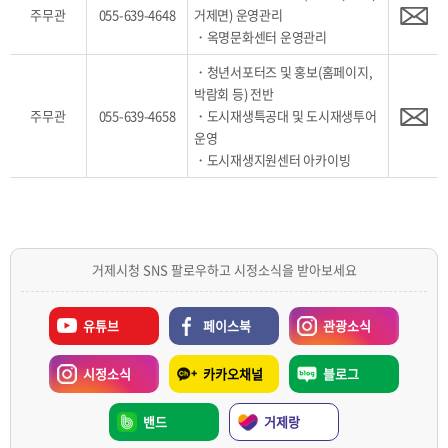
주무관
055-639-4648
거제면) 운영관리
・옥명문화센터 운영관리
・청년서포터즈 및 홍보(홈페이지,
박람회 등) 전반
주무관
055-639-4658
・도시재생특공대 및 도시재생투어
운영
・도시재생지원센터 아카이빙
거제시청 SNS 팔로우하고 시정소식을 받아보세요
유튜브
페이스북
관광소식
시정소식
카카오채널
블로그
밴드
거제랑