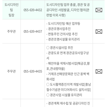
도시디자인
도시디자인팀 업무 총괄, 경관 및 공
팀
055-639-4432
공디자인 사업발굴, 디자인 협의(관
팀장
련법 이외 사항)
- 도시디자인팀 예산 업무등
- 경관조명사업추진
주무관
055-639-4437
- 면동주민 건의사업 추진
- 경관조명시설물 유지관리
○ 경관시설사업 추진
- 관광도로 연계 경관공모사업구상
서
- 해안마을 색채시범사업(해금강,황
포,견내량마을)
주무관
055-639-4435
- 거제조선해양문화관 인근 옹벽 벽
화사업
○ 도시활력증진지역 개발사업[흥남
철수기념관 미디어파사드 설치사업]
○ 경관사업 시설물 유지관리
- 경관계획 재수립 및 공공디자인 진