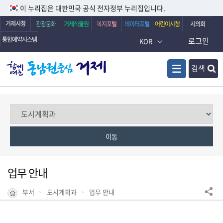
이 누리집은 대한민국 공식 전자정부 누리집입니다.
거제시청
관광문화
거제식물원
복지포털
데이터포털
어린이시청
시의회
통합예약시스템
로그인
KOR
검색
업무 안내
부서
도시계획과
업무 안내