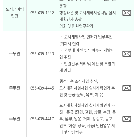
총괄
도시정비팀
055-639-4442
행정타운 및 도시계획시설사업 실시
팀장
계획인가 총괄
의회 및 민원업무관리
・ 도시개발사업 인허가 업무추진
(거제시 전역)
・ 군부대 이전 및 양여부지 개발사
주무관
055-639-4443
업 추진
・ 민원업무 처리 및 예산 및 특별회
계 관리
행정타운 조성사업 추진,
주무관
055-639-4445
도시계획시설사업 실시계획인가 추
진 및 준공(둔덕, 옥포, 아주)
도시계획시설사업 실시계획인가 추
진ㆍ준공 (장평, 고현, 상문, 수양, 동
주무관
055-639-4417
부, 남부, 일운, 거제, 장승포, 능포,
연초, 하청, 장목, 사등) 민원업무 처
리 및 담당서무