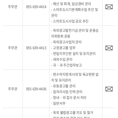
- 예산 및 회계, 일상경비 관리
주무관
055-639-4414
- 스마트도시기본계획수립 추진 및
관리
- 스마트도시사업 공모 추진
- 옥외광고발전기금 관리 및 운용심
의위원회 운용
- 옥외광고사업자 관리
주무관
055-639-4413
- 고정광고물 업무
- 연립지주간판 설치 및 유지관리
- 세외수입 관리
- 국・과 주간업무보고
- 현수막지정게시대 및 육교현판 설
치 및 유지관리
- 유동광고물 관리
주무관
055-639-4436
- 일자리사업 인력 관리
- 청내・외 접수 문서 처리
- 일반서무
- 옥외 불법광고물 지도 및 철거