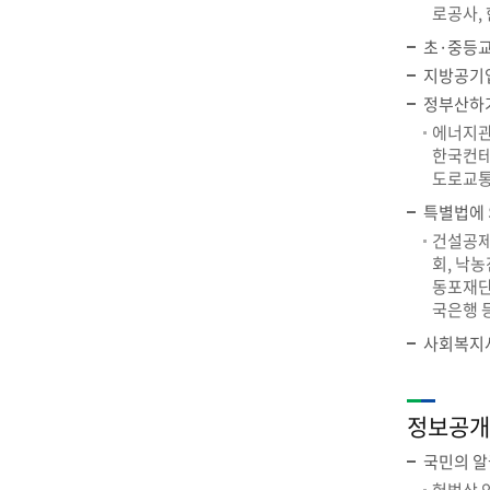
로공사,
초·중등교
지방공기업
정부산하
에너지관
한국컨테
도로교통
특별법에 
건설공제
회, 낙
동포재단
국은행 
사회복지사
정보공개
국민의 알