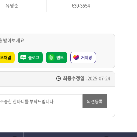
유영순
639-3554
을 받아보세요
오채널
블로그
밴드
거제랑
최종수정일 :
2025-07-24
의견등록