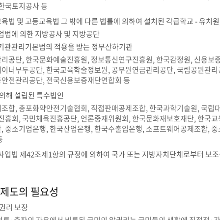
 한국토지공사 등
육법 및 고등교육법 그 밖에 다른 법률에 의하여 설치된 각급학교 - 유치원,
법에 의한 지방공사 및 지방공단
기관관리기본법의 적용을 받는 정부산하기관
리공단, 한국문화예술진흥원, 정보통신연구진흥원, 한국감정원, 신용보증
이너부두공단, 한국교육학술정보원, 공무원연금관리공단, 국립공원관리공
안전관리공단, 전국신용보증재단연합회 등
의해 설립된 특수법인
조합, 총포화약안전기술협회, 직접판매공제조합, 한국과학기술원, 국립
농진흥회, 국민체육진흥공단, 언론중재위원회, 한국문화재보호재단, 한국교
, 중소기업은행, 한국산업은행, 한국수출입은행, 소프트웨어공제조합, 
등
업법 제42조제1항의 규정에 의하여 국가 또는 지방자치단체로부터 보
제도의 필요성
권리 보장