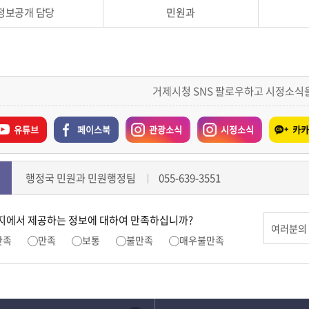
정보공개 담당
민원과
거제시청 SNS 팔로우하고 시정소식
유튜브
페이스북
관광소식
시정소식
카카
행정국 민원과 민원행정팀
055-639-3551
지에서 제공하는 정보에 대하여 만족하십니까?
만족
만족
보통
불만족
매우불만족