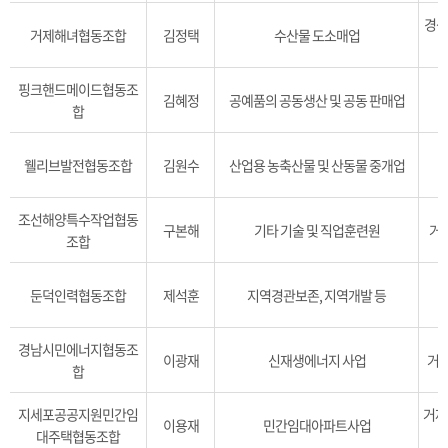
경상
거제해녀협동조합
김정택
수산물 도소매업
핑크핸드메이드협동조
김혜정
공예품의 공동생산 및 공동 판매업
거
합
웰리브발전협동조합
김원수
산업용 농축산물 및 산동물 중개업
조선해양특수작업협동
구본해
기타 기술 및 직업훈련원
거제
조합
둔덕인력협동조합
제석훈
지역경관보존, 지역개발 등
경남시민에너지협동조
이광재
신재생에너지 사업
거제
합
지세포공공지원민간임
거제
이용재
민간임대아파트사업
대주택협동조합