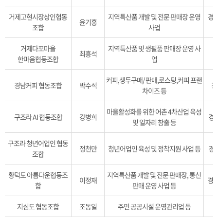
거제고현시장상인협동
지역특산품 개발 및 전문 판매장 운영
경남
윤기홍
조합
사업
거제다포마을
지역특산품 및 생필품 판매장 운영 사
최흥석
한마음협동조합
업
커피,생두구매/ 판매,로스팅,커피 프랜
경남커피 협동조합
박수석
경
차이즈 등
마을활성화를 위한 어촌 4차산업 육성
구조라 AI 협동조합
강병희
경남
및 일자리 창출 등
구조라 청년어업인 협동
정천만
청년어업인 육성 및 정착지원 사업 등
경남
조합
황덕도 아름다운협동조
지역특산품 개발 및 전문 판매장, 통신
이정재
경상
합
판매 운영 사업 등
지심도 협동조합
조동일
주민 공공시설 운영관리업 등
경