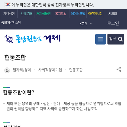
이 누리집은 대한민국 공식 전자정부 누리집입니다.
거제시청
관광문화
거제식물원
복지포털
데이터포털
어린이시청
시의회
통합예약시스템
로그인
KOR
검색
협동조합
일자리/경제
사회적경제기업
협동조합
협동조합이란?
재화 또는 용역의 구매ㆍ생산ㆍ판매ㆍ제공 등을 협동으로 영위함으로써 조합
원의 권익을 향상하고 지역 사회에 공헌하고자 하는 사업조직