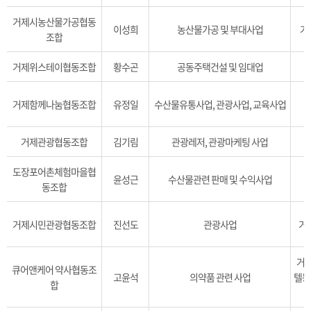
거제시농산물가공협동
이성희
농산물가공 및 부대사업
거
조합
거제위스테이협동조합
황수곤
공동주택건설 및 임대업
거제함께나눔협동조합
유정일
수산물유통사업, 관광사업, 교육사업
거제관광협동조합
김기림
관광레저, 관광마케팅 사업
도장포어촌체험마을협
윤성근
수산물관련 판매 및 수익사업
동조합
거제시민관광협동조합
진선도
관광사업
거제
거제
큐어앤케어 약사협동조
고윤석
의약품 관련 사업
텔동
합