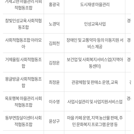
거제고현 마을관리 사회
홍광국
도시재생 마을관리
적협동조합
참빛인성교육 사회적협
경상
노경덕
인성교육사업
동조합
사회적협동조합 아라모
장애인 및 교통약자 등의 이동지원 서
경상
김희천
아
비스 제공
거제울림 사회적협동조
보건업 및 사회복지서비스업(지역아
경상
김정운
합
동센터)
몽글방글 사회적협동조
최정윤
관광체험 및 판매소 운영, 교육
경
합
옥포행복 마을관리 사회
경상
이수영
사업시설관리 및 사업지원서비스업
적협동조합
동부면참살이센터 사회
마을 카페 운영, 지역 농산물 판매, 주
윤상구
경
적협동조합
민 문화복지 프로그램 운영 등