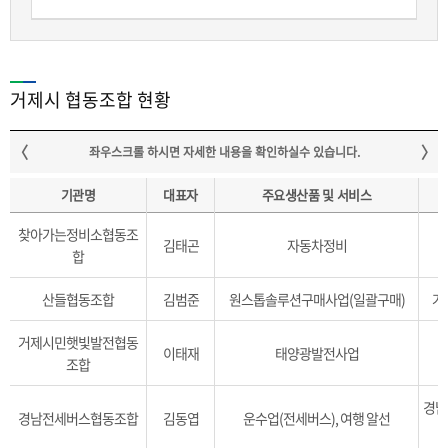
거제시 협동조합 현황
기관명
대표자
주요생산품 및 서비스
찾아가는정비소협동조
김태곤
자동차정비
합
산들협동조합
김범준
원스톱솔루션구매사업(일괄구매)
거
거제시민햇빛발전협동
이태재
태양광발전사업
거
조합
경남 
경남전세버스협동조합
김동엽
운수업(전세버스), 여행 알선