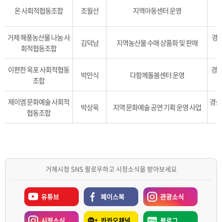
온 사회적협동조합
조월선
지역아동센터 운영
거제 해풍농산물 나눔 사
경남
김덕남
지역농산물 수매 상품화 및 판매
회적협동조합
이편한 옥포 사회적협동
경상
박만식
다함께돌봄센터 운영
조합
제이엠 문화예술 사회적
경상
박상욱
지역 문화예술 공연 기획 운영 사업
협동조합
거제시청 SNS 팔로우하고 시정소식을 받아보세요
유튜브
페이스북
관광소식
시정소식
카카오채널
블로그