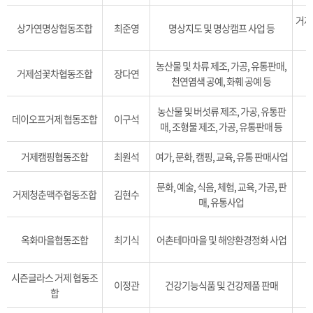
거제시
상가연명상협동조합
최준영
명상지도 및 명상캠프 사업 등
농산물 및 차류 제조, 가공, 유통판매,
거제섬꽃차협동조합
장다연
거
천연염색 공예, 화훼 공예 등
농산물 및 버섯류 제조, 가공, 유통판
데이오프거제 협동조합
이구석
매, 조형물 제조, 가공, 유통판매 등
거제캠핑협동조합
최원석
여가, 문화, 캠핑, 교육, 유통 판매사업
문화, 예술, 식음, 체험, 교육, 가공, 판
거제청춘맥주협동조합
김현수
매, 유통사업
옥화마을협동조합
최기식
어촌테마마을 및 해양환경정화 사업
시즌글라스 거제 협동조
이정관
건강기능식품 및 건강제품 판매
합