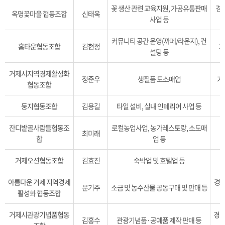
꽃 생산 관련 교육지원, 가공유통판매
경
옥명꽃마을 협동조합
신태욱
사업 등
커뮤니티 공간 운영(까페/라운지), 컨
홈타운협동조합
김현정
거
설팅 등
거제시지역경제활성화
정준우
생필품 도소매업
거
협동조합
둥지협동조합
김용길
타일 설비, 실내 인테리어 사업 등
잔디밭골사람들협동조
로컬농업사업, 농가레스토랑, 소도매
최미래
합
업 등
거제오션협동조합
김효진
숙박업 및 호텔업 등
아름다운 거제 지역경제
경상
문기주
소금 및 농수산물 공동구매 및 판매 등
활성화 협동조합
거제시관광기념품협동
경상
김흥수
관광기념품·공예품 제작 판매 등