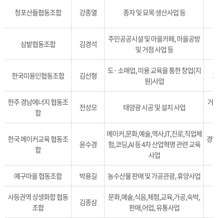
청포산들협동조합
강종열
종자 및 묘목 생산사업 등
주민공공시설 및 마을카페, 마을공방
삼밭협동조합
김경석
및 거점 사업 등
도· 소매업, 미용 교육을 통한 창업(지
한국미용인협동조합
김선형
거
원)사업
한주 경남에너지 협동조
거제
전성모
태양광 시공 및 설치 사업
합
메이커,문화,예술,역사,IT,진로,직업체
한국 메이커교육 협동조
경남
윤수경
험,코딩,AI 등 4차 산업혁명 관련 교육
합
사업
예구마을 협동조합
박용길
농수산물 판매 및 가공관광, 휴양사업
사등권역 상생화합 협동
문화,예술,식음,체험,교육,가공,숙박,
김종삼
조합
판매,어업, 유통사업