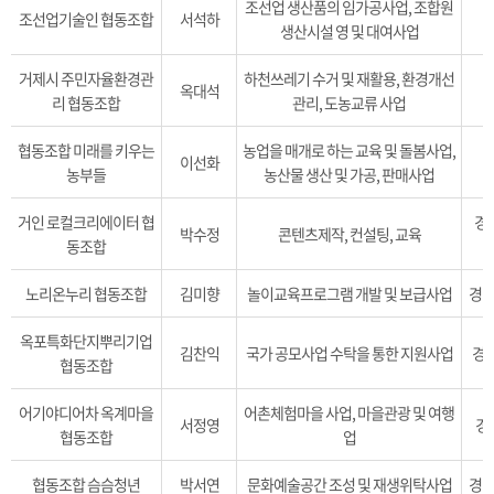
조선업 생산품의 임가공사업, 조합원
조선업기술인 협동조합
서석하
생산시설 영 및 대여사업
거제시 주민자율환경관
하천쓰레기 수거 및 재활용, 환경개선
옥대석
리 협동조합
관리, 도농교류 사업
협동조합 미래를 키우는
농업을 매개로 하는 교육 및 돌봄사업,
이선화
농부들
농산물 생산 및 가공, 판매사업
거인 로컬크리에이터 협
경남
박수정
콘텐츠제작, 컨설팅, 교육
동조합
노리온누리 협동조합
김미향
놀이교육프로그램 개발 및 보급사업
경남
옥포특화단지뿌리기업
김찬익
국가 공모사업 수탁을 통한 지원사업
경남
협동조합
어기야디어차 옥계마을
어촌체험마을 사업, 마을관광 및 여행
서정영
경
협동조합
업
협동조합 슴슴청년
박서연
문화예술공간 조성 및 재생위탁사업
경남