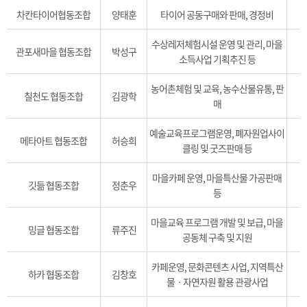
차칸타이어협동조합
양태훈
타이어 공동구매와 판매, 경정비
수상레저체험시설 운영 및 관리, 마을
관포새마을 협동조합
박성구
소득사업 기획추진 등
농어촌체험 및 교육, 농수산물유통, 판
칠천도 협동조합
김광학
매
예술교육프로그램운영, 폐자원업사이
메타아트 협동조합
허승희
클링 및 굿즈판매 등
마을카페 운영, 마을특산물 가공판매
깃듦 협동조합
정춘우
등
마을교육 프로그램 개발 및 보급, 마을
밍글 협동조합
류주진
공동체 구축 및 지원
카페운영, 문화콘텐츠 사업, 지역특산
하카 협동조합
김창호
물ㆍ자연자원 활용 관광사업