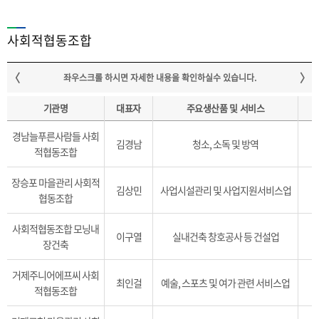
사회적협동조합
기관명
대표자
주요생산품 및 서비스
경남늘푸른사람들 사회
김경남
청소, 소독 및 방역
적협동조합
장승포 마을관리 사회적
김상민
사업시설관리 및 사업지원서비스업
협동조합
사회적협동조합 모닝내
이구열
실내건축 창호공사 등 건설업
장건축
거제주니어에프씨 사회
최인걸
예술, 스포츠 및 여가 관련 서비스업
적협동조합