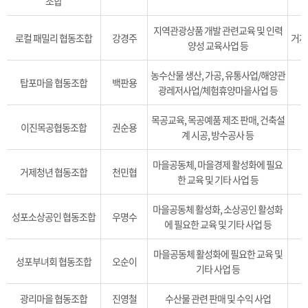
조합
지역관광상품 개발 관련교육 및 인력
로컬 패밀리 협동조합
강경주
거제시
양성 교육사업 등
농수산물 생산, 가공, 유통사업/해양관
탑포마을 협동조합
백판용
거
광레저사업/체험휴양마을사업 등
목공교육, 목공예품 제조 판매, 건축설
이진목공협동조합
권순용
계 시공, 방수공사 등
마을공동체, 마을경제 활성화에 필요
거제청년 협동조합
천민협
한 교육 및 기타 사업 등
마을공동체 활성화, 소상공인 활성화
성포소상공인 협동조합
우명수
에 필요한 교육 및 기타 사업 등
마을공동체 활성화에 필요한 교육 및
성포부녀회 협동조합
오순이
기타 사업 등
광리마을 협동조합
진영철
수산물 관련 판매 및 수익 사업