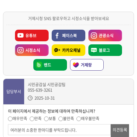
거제시청 SNS 팔로우하고 시정소식을 받아보세요
유튜브
페이스북
관광소식
시정소식
카카오채널
블로그
밴드
거제랑
시민공감실 시민공감팀
055-639-3261
담당부서
2025-10-31
이 페이지에서 제공하는 정보에 대하여 만족하십니까?
매우만족
만족
보통
불만족
매우불만족
의견등록