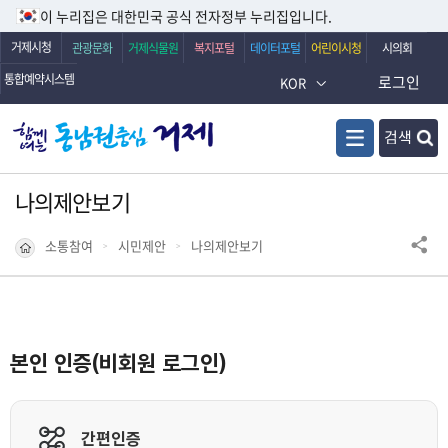
이 누리집은 대한민국 공식 전자정부 누리집입니다.
거제시청
관광문화
거제식물원
복지포털
데이터포털
어린이시청
시의회
통합예약시스템
로그인
KOR
검색
나의제안보기
소통참여
시민제안
나의제안보기