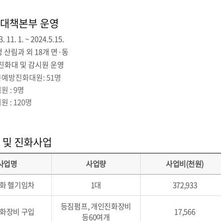
대책본부 운영
 11. 1. ~ 2024.5.15.
청 산림과 외 18개 면·동
화대 및 감시원 운영
예방진화대원: 51명
 : 9명
 : 120명
 및 진화사업
사업명
사업량
사업비(천원)
화 헬기임차
1대
372,933
등짐펌프, 개인진화장비
화장비 구입
17,566
등60여개