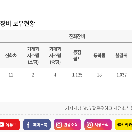
장비 보유현황
진화장비
기계화
기계화
등짐
진화차
시스템
시스템
동력톱
불갈퀴
펌프
(소형)
(중형)
11
2
4
1,135
18
1,037
거제시청 SNS 팔로우하고 시정소식
유튜브
페이스북
관광소식
시정소식
카카