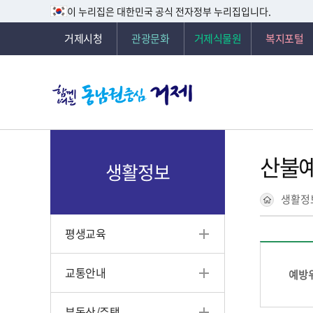
이 누리집은 대한민국 공식 전자정부 누리집입니다.
거제시청
관광문화
거제식물원
복지포털
산불
생활정보
생활정
평생교육
교통안내
예방위
부동산/주택