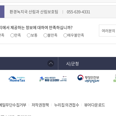
환경녹지국 산림과 산림보호팀
055-639-4331
지에서 제공하는 정보에 대하여 만족하십니까?
만족
만족
보통
불만족
매우불만족
시/군청
메일무단수집거부
저작권정책
누리집 의견접수
뷰어다운로드