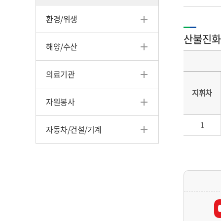
환경/위생
산불진화
해양/수산
의료기관
지휘차
자원봉사
1
자동차/건설/기계