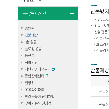
산불방지
공원/녹지/안전
기간: 2023.
위치 : 시
공원관리
산불전문진
산불예방
산불전문
섬&섬길
초소감시원
플로깅 운동
산불감시원
등산로
생활안전
산불예방
재난안전대책본부
통합관제센터
민방위
공공와이파이
산불진
반려동물 재난대처법
찾아가는 안전점검
산불진