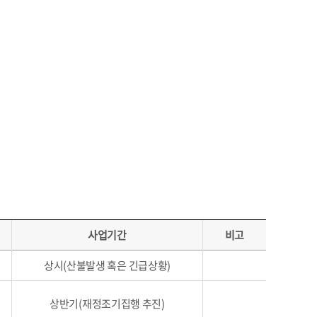
사업기간
비고
상시(산불발생 혹은 긴급상황)
상반기(재정조기집행 추진)