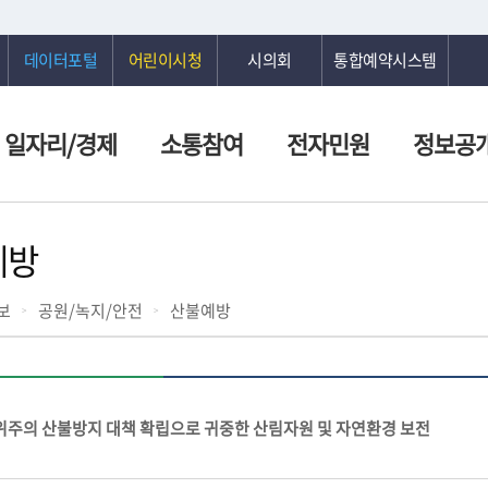
데이터포털
어린이시청
시의회
통합예약시스템
일자리/경제
소통참여
전자민원
정보공
예방
보
공원/녹지/안전
산불예방
주의 산불방지 대책 확립으로 귀중한 산림자원 및 자연환경 보전