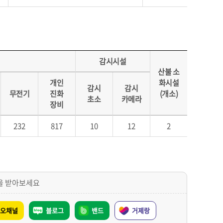
감시시설
산불 소
개인
화시설
감시
감시
무전기
진화
(개소)
초소
카메라
장비
232
817
10
12
2
을 받아보세요
오채널
블로그
밴드
거제랑