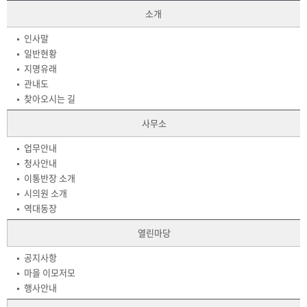
소개
인사말
일반현황
지명유래
관내도
찾아오시는 길
사무소
업무안내
청사안내
이통반장 소개
시의원 소개
역대동장
열린마당
공지사항
마을 이모저모
행사안내