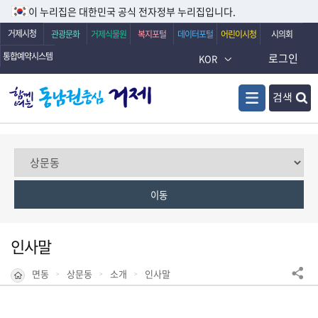
이 누리집은 대한민국 공식 전자정부 누리집입니다.
거제시청
관광문화
거제식물원
복지포털
데이터포털
어린이시청
시의회
통합예약시스템
로그인
KOR
검색
인사말
면동
상문동
소개
인사말