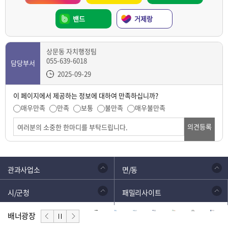
밴드
거제랑
상문동 자치행정팀
055-639-6018
담당부서
2025-09-29
이 페이지에서 제공하는 정보에 대하여 만족하십니까?
매우만족
만족
보통
불만족
매우불만족
의견등록
관과사업소
면/동
시/군청
패밀리사이트
배너광장