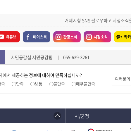
거제시청 SNS 팔로우하고 시정소식
유튜브
페이스북
관광소식
시정소식
카카
시민공감실 시민공감팀
055-639-3261
지에서 제공하는 정보에 대하여 만족하십니까?
만족
만족
보통
불만족
매우불만족
시/군청