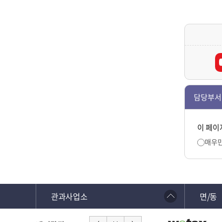
담당부서
이 페이
매우
관과사업소
면/동