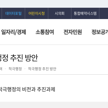
데이터포털
어린이시청
시의회
통합예약시스템
일자리/경제
소통참여
전자민원
정보공
정 추진 방안
여
적극행정
적극행정 추진 방안
 적극행정의 비전과 추진과제