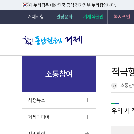
이 누리집은 대한민국 공식 전자정부 누리집입니다.
거제시청
관광문화
거제식물원
복지포털
적극행
소통참여
소통참
시정뉴스
우리 시
거제미디어
시민참여