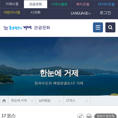
거제시청
관광문화
거제식물원
복지포털
데이터포털
어린이시청
시의회
로그인
LANGUAGE
관광문화
한눈에 거제
한려수도의 해양관광도시! 거제
한눈에 거제
남파랑길
17코스
17코스
정보수정요청