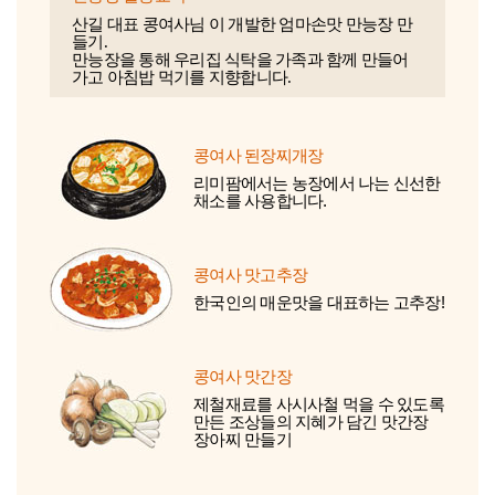
산길 대표 콩여사님 이 개발한 엄마손맛 만능장 만
들기.
만능장을 통해 우리집 식탁을 가족과 함께 만들어
가고 아침밥 먹기를 지향합니다.
콩여사 된장찌개장
리미팜에서는 농장에서 나는 신선한
채소를 사용합니다.
콩여사 맛고추장
한국인의 매운맛을 대표하는 고추장!
콩여사 맛간장
제철재료를 사시사철 먹을 수 있도록
만든 조상들의 지혜가 담긴 맛간장
장아찌 만들기