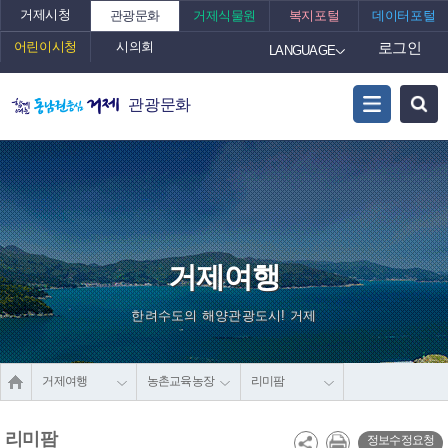
거제시청
관광문화
거제식물원
복지포털
데이터포털
어린이시청
시의회
로그인
LANGUAGE
관광문화
거제여행
한려수도의 해양관광도시! 거제
거제여행
농촌교육농장
리미팜
리미팜
정보수정요청