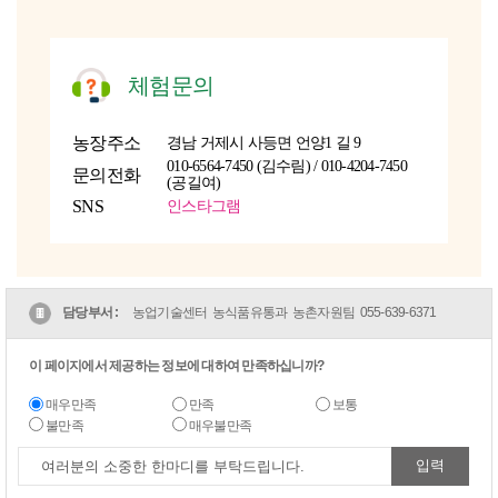
체험문의
농장주소
경남 거제시 사등면 언양1 길 9
010-6564-7450 (김수림) / 010-4204-7450
문의전화
(공길여)
SNS
인스타그램
담당부서 :
농업기술센터 농식품유통과 농촌자원팀
055-639-6371
이 페이지에서 제공하는 정보에 대하여 만족하십니까?
매우만족
만족
보통
불만족
매우불만족