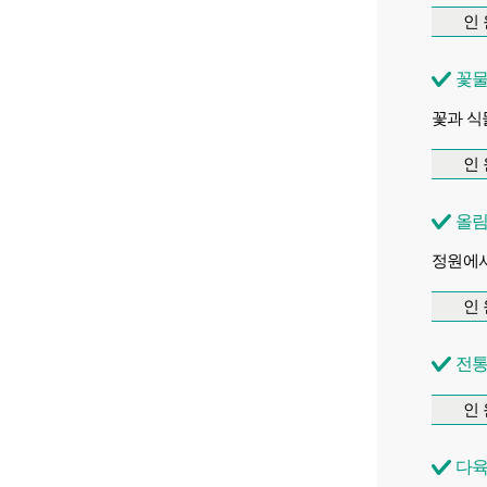
인 
꽃물
꽃과 식
인 
올림
정원에서
인 
전통
인 
다육