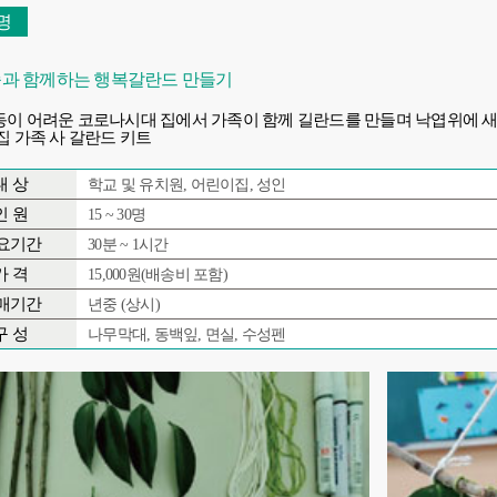
명
과 함께하는 행복갈란드 만들기
이 어려운 코로나시대 집에서 가족이 함께 길란드를 만들며 낙엽위에 새
집 가족 사 갈란드 키트
대 상
학교 및 유치원, 어린이집, 성인
인 원
15 ~ 30명
요기간
30분 ~ 1시간
가 격
15,000원(배송비 포함)
매기간
년중 (상시)
구 성
나무막대, 동백잎, 면실, 수성펜