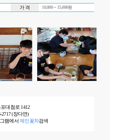
가 격
10,000 ~ 15,000원
포대첨로 1412
093-2717 (장다연)
타그램에서
제인꽃차
검색