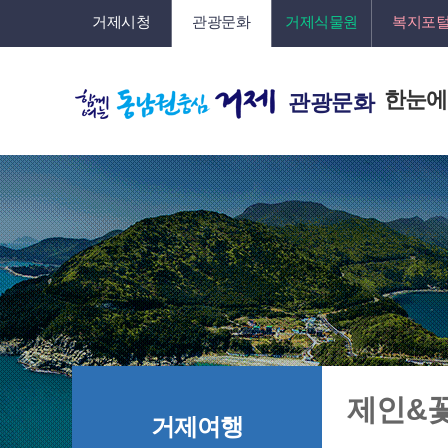
거제시청
관광문화
거제식물원
복지포
한눈에
관광문화
제인&
거제여행