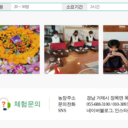
원
소요기간
20 ~ 30명
2시간
농장주소
경남 거제시 장목면 옥
체험문의
문의전화
055-688-3100 / 010-3
SNS
네이버블로그, 인스