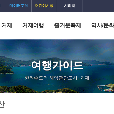
털
데이터포털
어린이시청
시의회
 거제
거제여행
즐거운축제
역사/문
여행가이드
한려수도의 해양관광도시! 거제
산