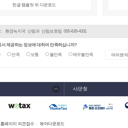
한글 팸플릿 뒤 다운로드
:
환경녹지국 산림과 산림보호팀
055-639-4331
에서 제공하는 정보에 대하여 만족하십니까?
족
만족
보통
불만족
매우불만족
시/군청
홈페이지 의견접수
뷰어다운로드