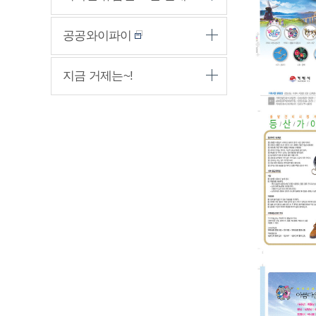
공공와이파이
지금 거제는~!