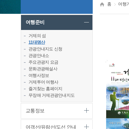
홈
여행
여행준비
거제의 섬
11대명산
관광안내지도 신청
관광안내소
주요관광지 요금
문화관광해설사
여행사정보
거제투어 여행사
즐겨찾는 홈페이지
무장애 거제관광안내지도
교통정보
여객선/유람선/도선 안내