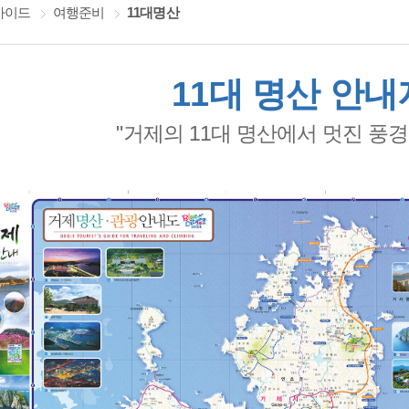
가이드
여행준비
11대명산
11대 명산 안
"거제의 11대 명산에서 멋진 풍