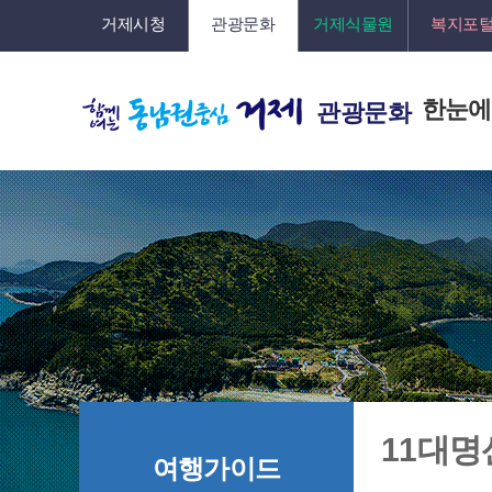
거제시청
관광문화
거제식물원
복지포
한눈에
관광문화
11대명
여행가이드