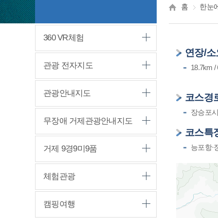
홈
한눈에
360 VR체험
연장/
관광 전자지도
18.7k
관광안내지도
코스경
장승포시
무장애 거제관광안내지도
코스특
능포항·
거제 9경9미9품
체험관광
캠핑여행