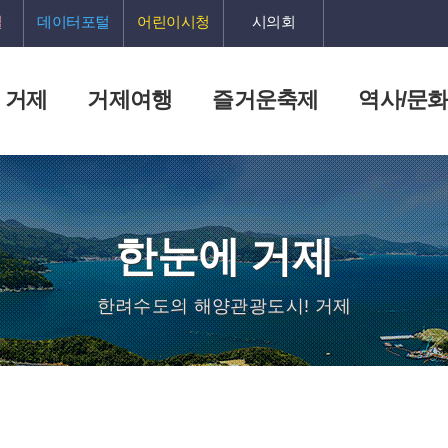
털
데이터포털
어린이시청
시의회
 거제
거제여행
즐거운축제
역사/문
한눈에 거제
한려수도의 해양관광도시! 거제