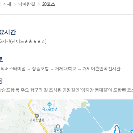
 거제
남파랑길
20코스
소요시간
m / 6시간(난이도★★★★☆)
로
외버스터미널 → 장승포항 → 거제대학교 → 거제어촌민속전시관
징
장승포항 등 주요 항구와 잘 조성된 공원길인 ‘양지암 등대길’이 포함된 