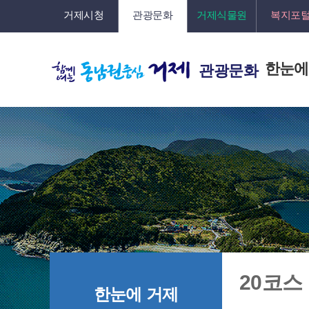
거제시청
관광문화
거제식물원
복지포
한눈에
관광문화
20코스
한눈에 거제