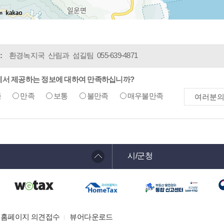
m
:
환경녹지국 산림과 섬길팀
055-639-4871
에서 제공하는 정보에 대하여 만족하십니까?
족
만족
보통
불만족
매우불만족
시/군청
홈페이지 의견접수
뷰어다운로드