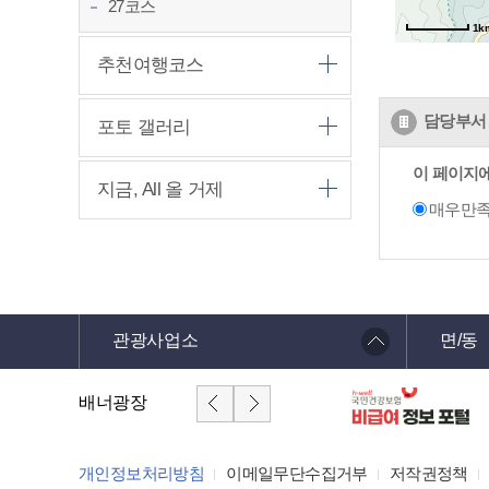
27코스
1k
추천여행코스
담당부서 
포토 갤러리
이 페이지
지금, All 올 거제
매우만
관광사업소
면/동
배너광장
개인정보처리방침
이메일무단수집거부
저작권정책