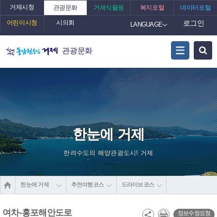
거제시청
관광문화
거제식물원
복지포털
데이터포털
어린이시청
시의회
로그인
LANGUAGE
관광문화
한눈에 거제
한려수도의 해양관광도시! 거제
한눈에 거제
추천여행코스
드라이브코스
여차-홍포해안도로
정보수정요청