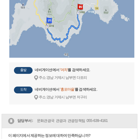
네비게이션에서
'여차'
를 검색하세요.
출발
주소:경남 거제시 남부면 다포리
네비게이션에서
'홍포마을'
를 검색하세요.
도착
주소:경남 거제시 남부면 저구리
담당부서 :
문화관광국 관광과 관광정책팀
055-639-4161
이 페이지에서 제공하는 정보에 대하여 만족하십니까?