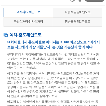
여차-홍포해안도로
학동-해금강해안도로
구천삼거리-망치삼거리
장승포해안일주도로
여차-홍포해안도로
여차마을에서 홍포마을로 이어지는 3.5km 비포장도로. "여기서
보는 다도해가 가장 아름답다."는 것은 기본상식 중의 하나!
우리나라에서 가장아름다운 해안도로중 하나인 거제도 남단의 ‘여차 - 홍
포 해안도로’는 바다를 감상하기에 가장 좋은 드라이브 코스로 꼽히며, 아
침에는 장엄한 일출, 저녁에는 환상적인 일몰의 풍경을 한 곳에서 접할 수
있는 곳으로도 유명하다.
여차 몽돌 해수욕장에서 부터 시작되는 해안도로의 약 3.5㎞ 구간은 거제
의 해안 변 중 가장 경관이 빼어난 곳으로 일부는 비포장도로이다. 한쪽으
로는 산허리를, 또 한쪽으로는 해안가 절벽을 끼고 달리는 이 해안도로는
풍광이 아름다워 최고의 명품 드라이브 코스로 꼽힌다. 중간에 비포장 길
이 남아 있지만 승용차로 가기엔 그다지 불편하지 않으며, 아름다운 만큼
더 안전에 유의해야 하는 길이기도 하다.
비포장 길이 남아있어 걷기를 좋아하는 여행객들, 자전거를 사랑하는 동