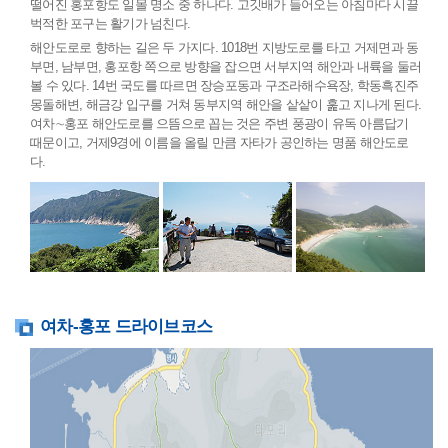
떨어진 홍포항도 일몰 명소 중 하나다. 고깃배가 들어오는 아침마다 시끌
벅적한 포구는 활기가 넘친다.
해안도로로 향하는 길은 두 가지다. 1018번 지방도로를 타고 거제면과 동
부면, 남부면, 홍포항 쪽으로 방향을 잡으면 서부지역 해안과 내륙을 둘러
볼 수 있다. 14번 국도를 따르면 장승포동과 구조라해수욕장, 학동흑진주
몽돌해변, 해금강 입구를 거쳐 동부지역 해안을 샅샅이 훑고 지나게 된다.
여차∼홍포 해안도로를 으뜸으로 꼽는 것은 주변 풍광이 유독 아름답기
때문이고, 거제9경에 이름을 올릴 만큼 자타가 공인하는 명품 해안도로
다.
여차-홍포 드라이브코스