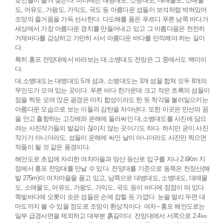
호인들이 즐겨 찾는다. 바다에는 대병대도, 소병대도, 대매물도, 소매물
도, 어유도, 가왕도, 가익도, 국도 등 아름다운 섬들이 보석처럼 박혀있어
조망의 즐거움을 가득 선사한다. 다도해를 품은 푸르디 푸른 남쪽 바다가
세상에서 가장 아름다운 경치를 만들어내고 있고 그 아름다움은 천천히
거제바다를 감상하고 가만히 서서 아름다운 바다를 만끽해야 하는 길이
다.
특히 홍포 전망대에서 바라보는 대,소병대도 전망은 그 중에서도 백미이
다.
대,소병대도는 대병대도 5개 섬과, 소병대도는 3개 섬을 합쳐 모두 8개의
무인도가 모여 있는 곳이다. 푸른 바다 한가운데 크고 작은 초록의 섬들이
점을 찍듯 모여 앉은 광경은 마치 합성이라도 한 듯 착각을 불러일으키는
아름다운 모습으로 보는 이들의 감탄을 자아낸다. 또한 이곳은 만선의 꿈
을 안고 출항하는 고깃배와 운해에 둘러싸인 대,소병대도를 사진에 담으
려는 사진작가들의 발길이 끊이지 않는 곳이기도 하다. 하지만 굳이 사진
작가가 아니더라도, 섬들이 운해에 싸인 날이 아니더라도 사진만 찍으면
작품이 될 것 같은 풍경이다.
해안도로 초입에 자리한 여차마을과 망산 등산로 입구를 지나 2.6Km 지
점에서 홍포 전망대를 만날 수 있다. 전망대를 기준으로 동쪽은 천장산(해
발 275m)이 여차마을을 품고 있고, 남쪽으로 대병대도, 소병대도, 대매물
도, 소매물도, 어유도, 가왕도, 가익도, 국도 등이 바다에 점점이 떠 있다.
쪽빛바다에 오롯이 솟은 섬들은 손에 잡힐 듯 가깝다. 눈을 멀리 두면 대
마도까지 볼 수 있을 정도로 조망이 환상적이다. 여차∼홍포 해안도로는
일부 급경사면을 제외하고 대부분 흙길이다. 전망대에서 서쪽으로 2.4㎞