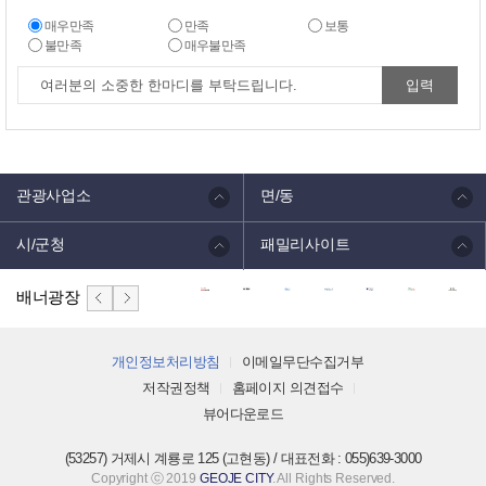
매우만족
만족
보통
불만족
매우불만족
관광사업소
면/동
시/군청
패밀리사이트
배너광장
개인정보처리방침
이메일무단수집거부
저작권정책
홈페이지 의견접수
뷰어다운로드
(53257) 거제시 계룡로 125 (고현동) / 대표전화 : 055)639-3000
Copyright ⓒ 2019
GEOJE CITY
. All Rights Reserved.