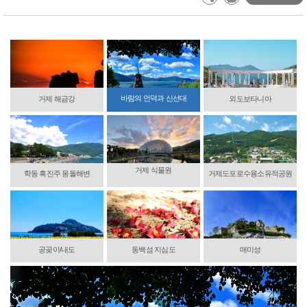
바람의 언덕과 신선대
거제 해금강
외도보타니아
거제 식물원
학동 흑진주 몽돌해변
거제도포로수용소유적공원
공곶이/내도
동백섬 지심도
매미성