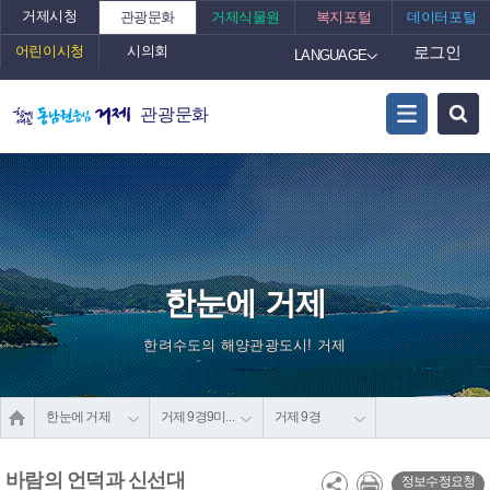
거제시청
관광문화
거제식물원
복지포털
데이터포털
어린이시청
시의회
로그인
LANGUAGE
관광문화
한눈에 거제
한려수도의 해양관광도시! 거제
한눈에 거제
거제 9경9미9품
거제 9경
바람의 언덕과 신선대
정보수정요청