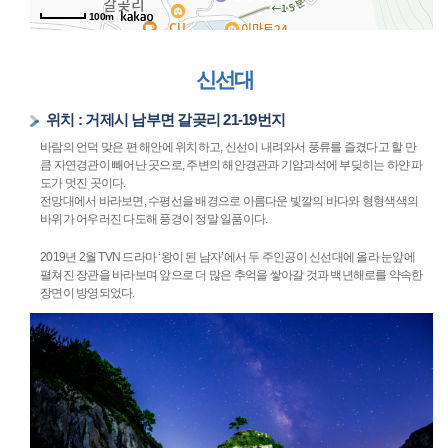
100m
신선대
위치 : 거제시 남부면 갈곶리 21-19번지
바람의 언덕 맞은 편 해안에 위치하고, 신선이 내려와서 풍류를 즐겼다고 할 만
큼 자연경관이 빼어난 곳으로, 주변의 해안경관과 기암괴석에 부딪히는 하얀 파
도가 멋진 곳이다.
전망대에서 바라보면, 수평선을 배경으로 아름다운 빛깔의 바다와 형형색색의
바위가 어우러진 다도해 풍경이 정말 일품이다.
2019년 2월 TVN 드라마 ‘왕이 된 남자’에서 두 주인공이 신선대에 올라 눈앞에
펼쳐진 장관을 바라보며 앞으로 더 많은 추억을 쌓아갈 것과 백년해로를 약속한
장면이 방영되었다.