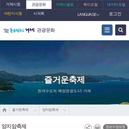
거제시청
관광문화
거제식물원
복지포털
데이터포털
어린이시청
시의회
로그인
LANGUAGE
관광문화
즐거운축제
한려수도의 해양관광도시! 거제
즐거운축제
양지암축제
양지암축제
정보수정요청