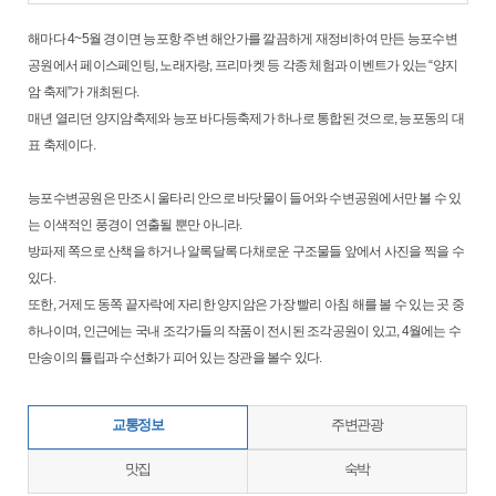
해마다 4~5월 경이면 능포항 주변 해안가를 깔끔하게 재정비하여 만든 능포수변
공원에서 페이스페인팅, 노래자랑, 프리마켓 등 각종 체험과 이벤트가 있는 “양지
암 축제”가 개최된다.
매년 열리던 양지암축제와 능포 바다등축제가 하나로 통합된 것으로, 능포동의 대
표 축제이다.
능포수변공원은 만조시 울타리 안으로 바닷물이 들어와 수변공원에서만 볼 수 있
는 이색적인 풍경이 연출될 뿐만 아니라.
방파제 쪽으로 산책을 하거나 알록달록 다채로운 구조물들 앞에서 사진을 찍을 수
있다.
또한, 거제도 동쪽 끝자락에 자리한 양지암은 가장 빨리 아침 해를 볼 수 있는 곳 중
하나이며, 인근에는 국내 조각가들의 작품이 전시된 조각공원이 있고, 4월에는 수
만송이의 튤립과 수선화가 피어 있는 장관을 볼수 있다.
교통정보
주변관광
맛집
숙박