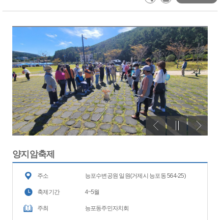
양지암축제
주소
능포수변공원 일원(거제시 능포동 564-25)
축제기간
4~5월
주최
능포동주민자치회