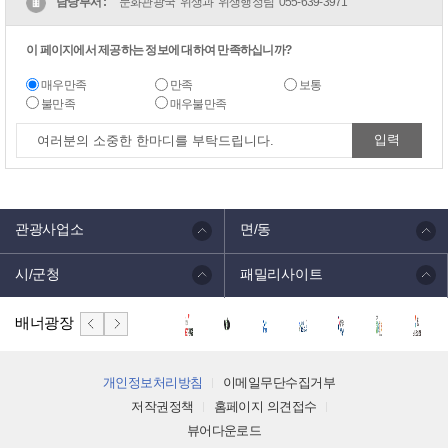
담당부서 :
문화관광국 위생과 위생행정팀
055-639-3971
이 페이지에서 제공하는 정보에 대하여 만족하십니까?
매우만족
만족
보통
불만족
매우불만족
관광사업소
면/동
시/군청
패밀리사이트
배너광장
개인정보처리방침
이메일무단수집거부
저작권정책
홈페이지 의견접수
뷰어다운로드