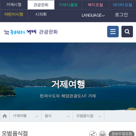
거제시청
관광문화
거제식물원
복지포털
데이터포털
어린이시청
시의회
로그인
LANGUAGE
관광문화
거제여행
한려수도의 해양관광도시! 거제
거제여행
음식
모범음식점
모범음식점
정보수정요청