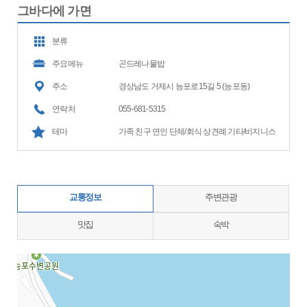
그바다에 가면
분류
주요메뉴
곤드레나물밥
주소
경상남도 거제시 능포로15길 5 (능포동)
연락처
055-681-5315
테마
가족 친구 연인 단체/회식 상견례 기타/비지니스
교통정보
주변관광
맛집
숙박
지도삽입 (가로100%)