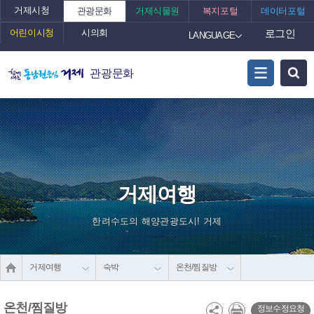
거제시청
관광문화
거제식물원
복지포털
데이터포털
어린이시청
시의회
로그인
LANGUAGE
관광문화
거제여행
한려수도의 해양관광도시! 거제
거제여행
숙박
온천/찜질방
온천/찜질방
정보수정요청