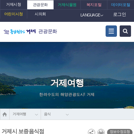
거제시청
관광문화
거제식물원
복지포털
데이터포털
어린이시청
시의회
로그인
LANGUAGE
관광문화
거제여행
한려수도의 해양관광도시! 거제
거제여행
음식
거제시 보증음식점
정보수정요청