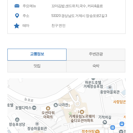
주요메뉴
꼬마김밥,샌드위치,국수, 커피&음료
주소
53320 경상남도 거제시 장승포로2길 3
테마
친구 연인
교통정보
주변관광
맛집
숙박
지도삽입 (가로100%)