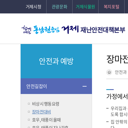
거제시청
관광문화
거제식물원
복지포털
재난안전대책본부
장마
안전과 예방
안전과
안전길잡이
가정에서
비상시 행동요령
우리집과 
장마전대비
도록 합시
호우, 태풍이 올때
집 안팎의
호우, 태풍이 지나간후
다.