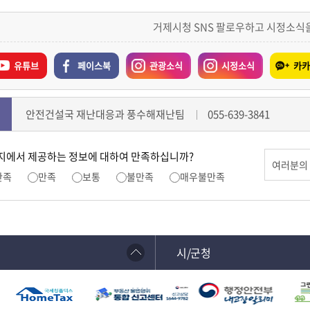
거제시청 SNS 팔로우하고 시정소식
유튜브
페이스북
관광소식
시정소식
카카
안전건설국 재난대응과 풍수해재난팀
055-639-3841
지에서 제공하는 정보에 대하여 만족하십니까?
만족
만족
보통
불만족
매우불만족
시/군청