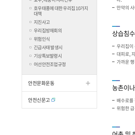
만약의 사
호우태풍에 대한 우리집 10가지
대책
지진사고
우리집방재회의
상습침수
위험인식
우리집이 
긴급사태 발생시
대피로, 
기상특보발령시
가까운 행
어선안전조업규정
안전문화운동
농촌이나
안전신문고
배수로를 
위험한 급
어촌 및