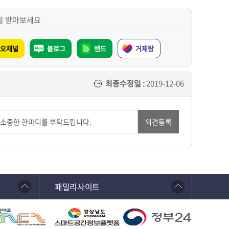
을 받아보세요
오채널
블로그
밴드
거제랑
최종수정일 :
2019-12-06
의견등록
패밀리사이트