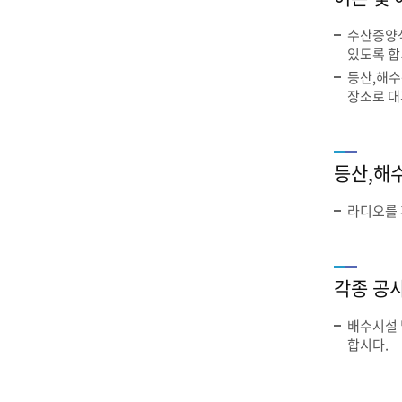
수산증양식
있도록 합
등산,해수
장소로 대
등산,해
라디오를 
각종 공
배수시설 
합시다.