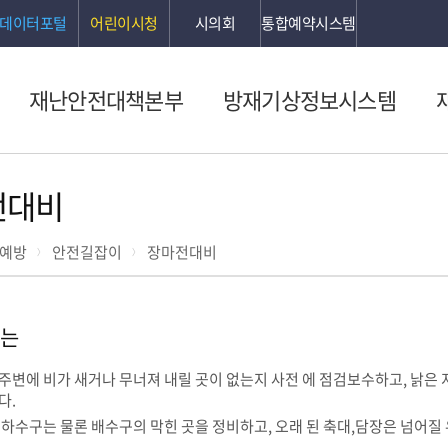
데이터포털
어린이시청
시의회
통합예약시스템
재난안전대책본부
방재기상정보시스템
전대비
 예방
안전길잡이
장마전대비
는
주변에 비가 새거나 무너져 내릴 곳이 없는지 사전 에 점검보수하고, 낡은 
다.
 하수구는 물론 배수구의 막힌 곳을 정비하고, 오래 된 축대,담장은 넘어