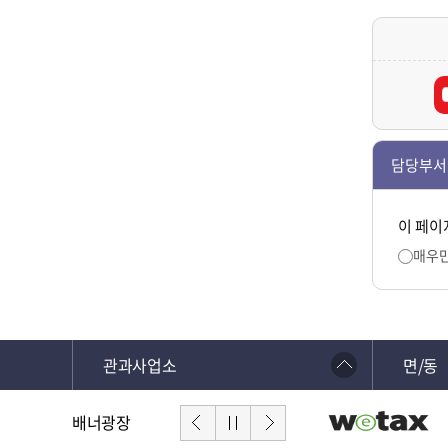
담당부서
이 페이
매우
관과사업소
면/동
배너광장