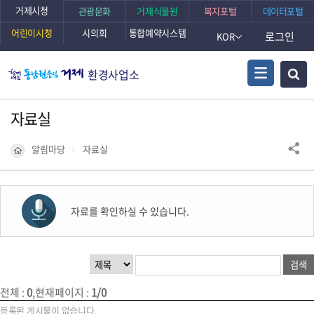
본문바로가기
거제시청
관광문화
거제식물원
복지포털
데이터포털
어린이시청
시의회
통합예약시스템
로그인
KOR
환경사업소
자료실
알림마당
자료실
자료를 확인하실 수 있습니다.
전체
:
0
,
현재페이지
:
1/0
등록된 게시물이 없습니다.