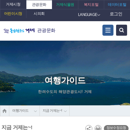
거제시청
관광문화
거제식물원
복지포털
데이터포털
어린이시청
시의회
로그인
LANGUAGE
관광문화
여행가이드
한려수도의 해양관광도시! 거제
여행가이드
지금 거제는~!
지금 거제는~!
정보수정요청