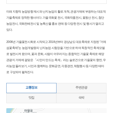
미래 지향적 농업방향 제시와 난지농업의 활로 개척, 관광거제에 부응하는 대표적
가을축제로 정착한 행사이다. 가을국화꽃 전시, 국화작품전시, 꽃동산 전시, 첨단
농업전시, 국화전배전시 및 농특산물 홍보 판매 등 다양한 전시 및 행사가 열리고
있다.
2006년 가을꽃전시회로 시작되고 2018년부터 경상남도 대표축제로 지정된 “거제
섬꽃축제”는 농업개발원의 난지농업 시험장을 기반으로 하여 독창적인 축제모델
로 발전시켜 왔으며, 꽃과 문화, 사람이 어우러지는 종합적인 가을꽃 축제로 해양
관광지 거제에 걸맞은 「시민이 만드는 축제」라는 슬로건으로 가을꽃의 향연, 우
리농업 둘러보기, 시민과 함께하는 문화공연, 각종경연, 체험행사 등 다양한 테마
로 구성되어 펼쳐진다.
교통정보
주변관광
맛집
숙박
지도삽입 (가로100%)