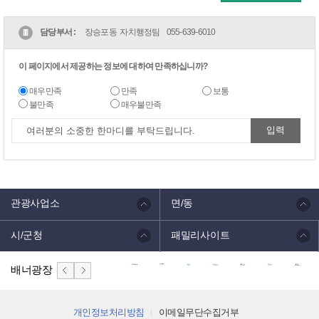
담당부서 :
장승포동 자치행정팀
055-639-6010
이 페이지에서 제공하는 정보에 대하여 만족하십니까?
매우만족
만족
보통
불만족
매우불만족
관광사업소
면/동
시/군청
패밀리사이트
배너광장
개인정보처리방침
이메일무단수집거부