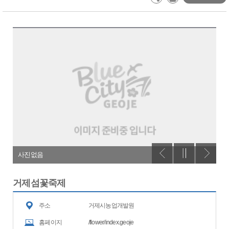
사진없음
사
거제섬꽃죽제
주소
거제시농업개발원
홈페이지
/flower/index.geoje