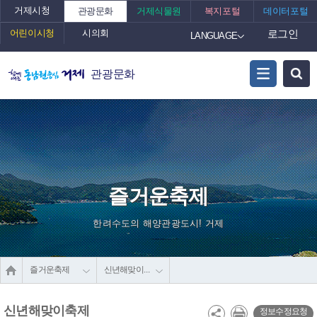
거제시청
관광문화
거제식물원
복지포털
데이터포털
어린이시청
시의회
로그인
LANGUAGE
관광문화
즐거운축제
한려수도의 해양관광도시! 거제
즐거운축제
신년해맞이축제
신년해맞이축제
정보수정요청