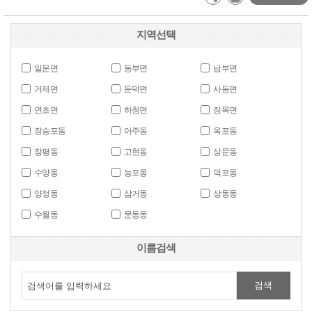
지역선택
일운면
동부면
남부면
거제면
둔덕면
사등면
연초면
하청면
장목면
장승포동
아주동
옥포동
장평동
고현동
상문동
수양동
능포동
덕포동
양정동
삼거동
상동동
수월동
문동동
이름검색