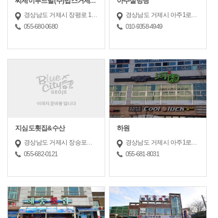
씨제이푸드빌(주)빕스거제고현점
아주설렁탕
경상남도 거제시 장평로 12 (장평동,외1필지 대성산업(주)디큐브백화점 6층 13호)
경상남도 거제시 아주1로1길17 (1층)
055-680-0680
010-9358-4949
지심도횟집&수산
하원
경상남도 거제시 장승포로2길 23 (장승포동, 2층)
경상남도 거제시 아주1로2길 47 (아주동, 2층)
055-682-0121
055-681-8031