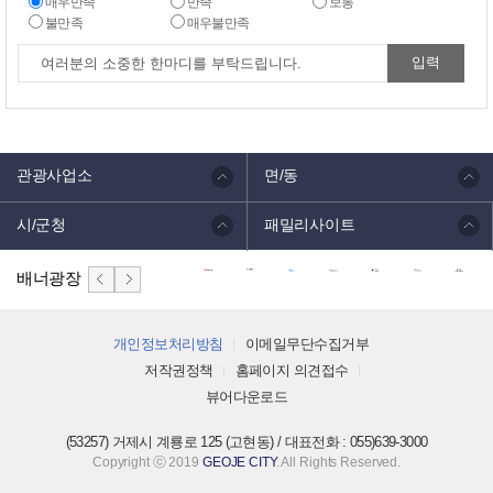
매우만족
만족
보통
불만족
매우불만족
관광사업소
면/동
시/군청
패밀리사이트
배너광장
개인정보처리방침
이메일무단수집거부
저작권정책
홈페이지 의견접수
뷰어다운로드
(53257) 거제시 계룡로 125 (고현동) / 대표전화 : 055)639-3000
Copyright ⓒ 2019
GEOJE CITY
. All Rights Reserved.