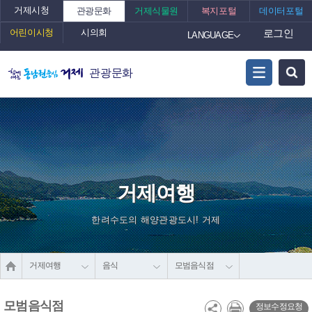
거제시청
관광문화
거제식물원
복지포털
데이터포털
어린이시청
시의회
로그인
LANGUAGE
관광문화
거제여행
한려수도의 해양관광도시! 거제
거제여행
음식
모범음식점
모범음식점
정보수정요청