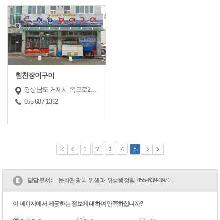
힘찬장어구이
경상남도 거제시 옥포로20길 34 (옥포동)
055-687-1392
1
2
3
4
5
담당부서 :
문화관광국 위생과 위생행정팀
055-639-3971
이 페이지에서 제공하는 정보에 대하여 만족하십니까?