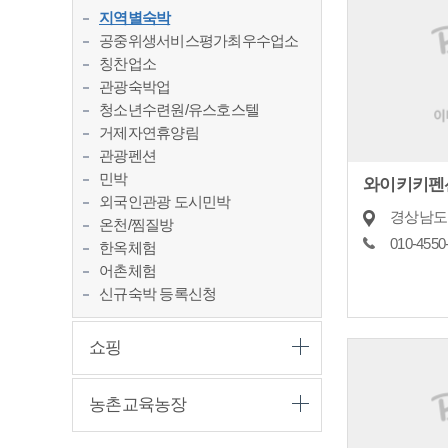
지역별숙박
공중위생서비스평가최우수업소
칭찬업소
관광숙박업
청소년수련원/유스호스텔
거제자연휴양림
관광펜션
민박
와이키키펜
외국인관광 도시민박
경상남도 
온천/찜질방
010-4550
한옥체험
어촌체험
신규숙박 등록신청
쇼핑
농촌교육농장