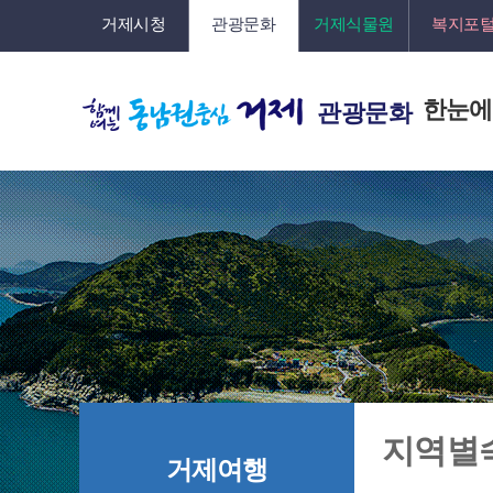
거제시청
관광문화
거제식물원
복지포
한눈에
관광문화
지역별
거제여행