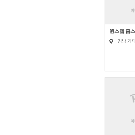
원스텝 홈
경남 거제시