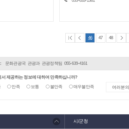
055-633-1361
46
47
48
:
문화관광국 관광과 관광정책팀
055-639-4161
에서 제공하는 정보에 대하여 만족하십니까?
족
만족
보통
불만족
매우불만족
시/군청