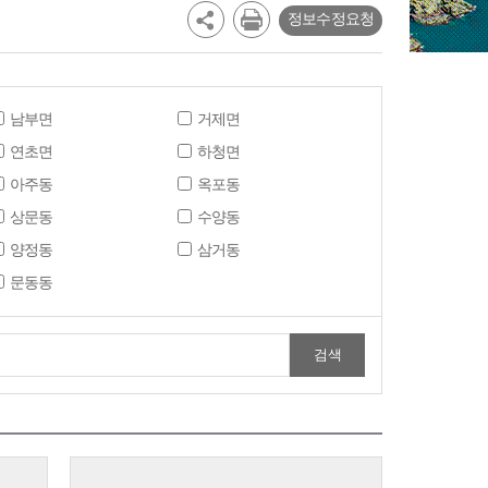
정보수정요청
남부면
거제면
연초면
하청면
아주동
옥포동
상문동
수양동
양정동
삼거동
문동동