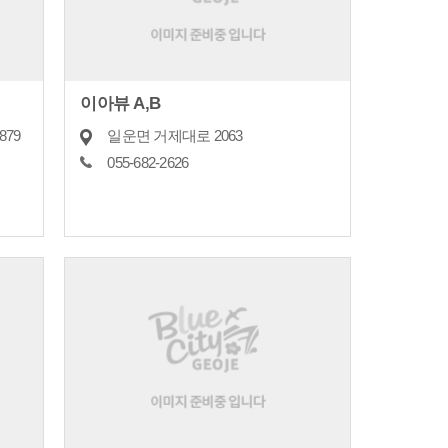
이아뷰 A,B
79
일운면 거제대로 2063
055-682-2626