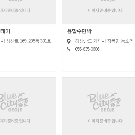
스테이
윤말수민박
 성산로 169, 205동 301호
경상남도 거제시 장목면 농소리 8
055-635-0606