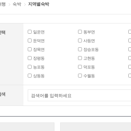
여행
숙박
지역별숙박
일운면
동부면
선택
둔덕면
사등면
장목면
장승포동
장평동
고현동
능포동
덕포동
상동동
수월동
검색