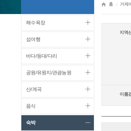
홈
거제
해수욕장
지역
섬여행
바다/등대/다리
공원/유원지/관광농원
산/계곡
이름
음식
숙박