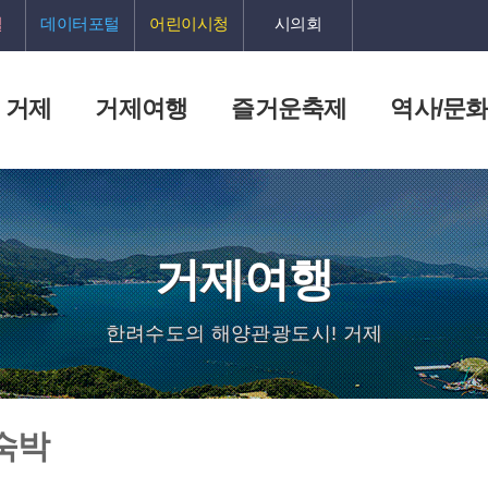
털
데이터포털
어린이시청
시의회
 거제
거제여행
즐거운축제
역사/문
거제여행
한려수도의 해양관광도시! 거제
숙박