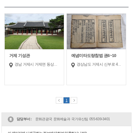
거제 기성관
예념미타도량참법 권6~10
경남 거제시 거제면 동상리 415-2
경상남도 거제시 신부로 4길 40
1
담당부서 :
문화관광국 문화예술과 국가유산팀
055-639-3401