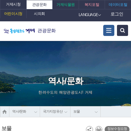
거제시청
관광문화
거제식물원
복지포털
데이터포털
어린이시청
시의회
로그인
LANGUAGE
관광문화
역사/문화
한려수도의 해양관광도시! 거제
역사/문화
국가지정유산
보물
보물
정보수정요청