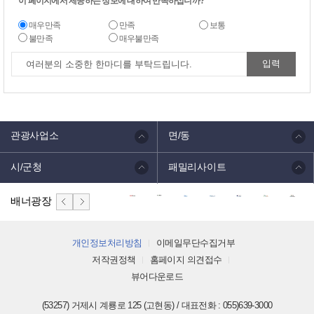
이 페이지에서 제공하는 정보에 대하여 만족하십니까?
매우만족
만족
보통
불만족
매우불만족
관광사업소
면/동
시/군청
패밀리사이트
배너광장
개인정보처리방침
이메일무단수집거부
저작권정책
홈페이지 의견접수
뷰어다운로드
(53257) 거제시 계룡로 125 (고현동) / 대표전화 : 055)639-3000