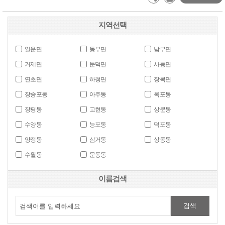
지역선택
일운면
동부면
남부면
거제면
둔덕면
사등면
연초면
하청면
장목면
장승포동
아주동
옥포동
장평동
고현동
상문동
수양동
능포동
덕포동
양정동
삼거동
상동동
수월동
문동동
이름검색