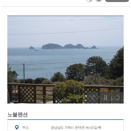
노블펜션
주소
경상남도 거제시 둔덕면 녹산2길 46