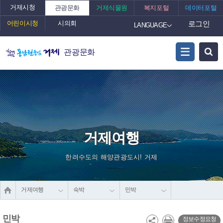
거제시청
관광문화
거제식물원
복지포털
데이터포털
어린이시청
시의회
로그인
LANGUAGE
관광문화
거제여행
한려수도의 해양관광도시! 거제
거제여행
숙박
민박
민박
정보수정요청