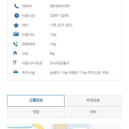
연락처
055-633-0720
이용시간
12:00 ~ 11:00
테마
가족, 친구, 연인,
신용카드
가능
전화예약
가능
규모
9실
아침식사 제공
조식제공불가
주차시설
승용차 : 가능 대형차 : 가능 주차요금 : 무료
교통정보
주변관광
맛집
숙박
지도삽입 (가로100%)